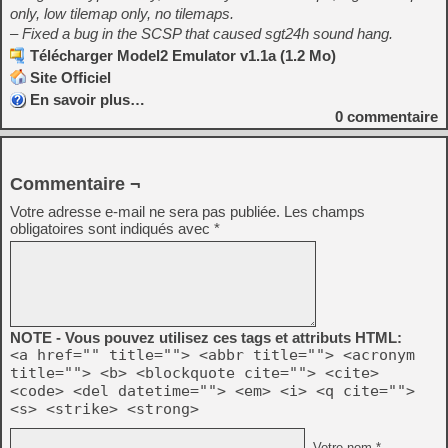
only, low tilemap only, no tilemaps.
– Fixed a bug in the SCSP that caused sgt24h sound hang.
Télécharger Model2 Emulator v1.1a (1.2 Mo)
Site Officiel
En savoir plus…
0
commentaire
Commentaire ¬
Votre adresse e-mail ne sera pas publiée.
Les champs
obligatoires sont indiqués avec
*
NOTE - Vous pouvez utilisez ces tags et attributs HTML:
<a href="" title=""> <abbr title=""> <acronym
title=""> <b> <blockquote cite=""> <cite>
<code> <del datetime=""> <em> <i> <q cite="">
<s> <strike> <strong>
Votre nom *