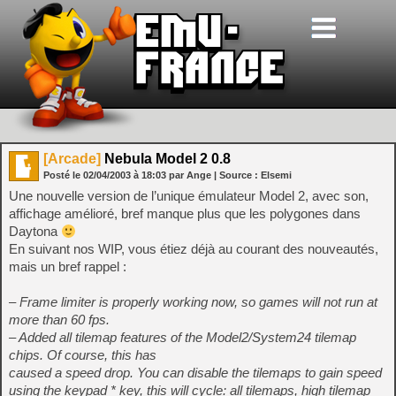
[Arcade]
Nebula Model 2 0.8
Posté le
02/04/2003
à
18:03
par Ange
| Source :
Elsemi
Une nouvelle version de l’unique émulateur Model 2, avec son,
affichage amélioré, bref manque plus que les polygones dans
Daytona
En suivant nos WIP, vous étiez déjà au courant des nouveautés,
mais un bref rappel :
– Frame limiter is properly working now, so games will not run at
more than 60 fps.
– Added all tilemap features of the Model2/System24 tilemap
chips. Of course, this has
caused a speed drop. You can disable the tilemaps to gain speed
using the keypad * key, this will cycle: all tilemaps, high tilemap