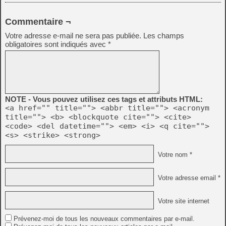
Commentaire ¬
Votre adresse e-mail ne sera pas publiée.
Les champs
obligatoires sont indiqués avec
*
NOTE - Vous pouvez utilisez ces tags et attributs HTML:
<a href="" title=""> <abbr title=""> <acronym
title=""> <b> <blockquote cite=""> <cite>
<code> <del datetime=""> <em> <i> <q cite="">
<s> <strike> <strong>
Votre nom *
Votre adresse email *
Votre site internet
Prévenez-moi de tous les nouveaux commentaires par e-mail.