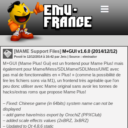
[MAME Support Files]
M+GUI v1.6.0 (2014/12/12)
Posté le
12/12/2014
à
16:42
par Jets
| Source :
elmirador
M+GUI (Mame Plus! Gui) est un frontend pour Mame Plus! mais
également pour Mame/Mess/SDLMame/SDLMess/UME avec
pas mal de fonctionnalités en « Plus! » (comme la possibilité de
lire les fichiers sons via M1), un frontend très agréable que l’on
peu donc utiliser avec Mame original sans avoir les tonnes de
hacks/extras roms que propose Mame Plus!
– Fixed: Chinese game (in 64bits) system name can not be
displayed
– add game have/miss export by OrochiZ (PPXClub)
– added scale effects values (2xBRZ, 3xBRZ)
– Updated to Qt 4.8.6 static