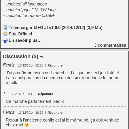
– updated all languages
– updated pgui CN, TW lang.
– updated for mame 0.156+
Télécharger M+GUI v1.6.0 (2014/12/12) (3,9 Mo)
Site Officiel
En savoir plus…
3
commentaires
Discussion (3) ¬
Fenriz
13/12/2014, 02:20
|
Répondre
J’ai pas l’impression qu’il marche. J’ai que un seul jeu listé et
La reconfiguration du chemin du dossier rom donne le même
resultat
T
13/12/2014, 10:11
|
Répondre
Ca marche parfaitement bien ici.
Fenriz
13/12/2014, 10:19
|
Répondre
Retour à l’ancienne config et j’ai le même pb, ça doit venir de
chez moi