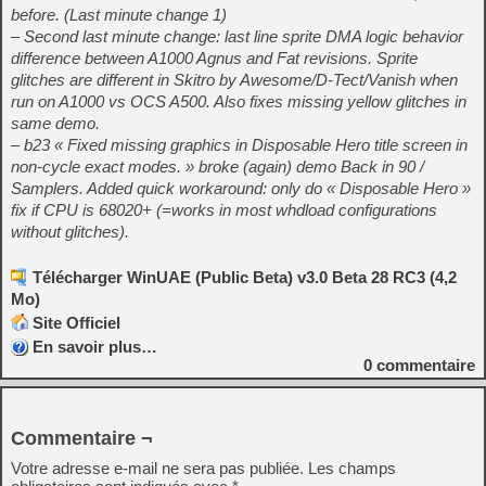
before. (Last minute change 1)
– Second last minute change: last line sprite DMA logic behavior
difference between A1000 Agnus and Fat revisions. Sprite
glitches are different in Skitro by Awesome/D-Tect/Vanish when
run on A1000 vs OCS A500. Also fixes missing yellow glitches in
same demo.
– b23 « Fixed missing graphics in Disposable Hero title screen in
non-cycle exact modes. » broke (again) demo Back in 90 /
Samplers. Added quick workaround: only do « Disposable Hero »
fix if CPU is 68020+ (=works in most whdload configurations
without glitches).
Télécharger WinUAE (Public Beta) v3.0 Beta 28 RC3 (4,2
Mo)
Site Officiel
En savoir plus…
0
commentaire
Commentaire ¬
Votre adresse e-mail ne sera pas publiée.
Les champs