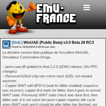
[Ordi.]
WinUAE (Public Beta) v3.0 Beta 28 RC3
Posté le
15/12/2014
à
09:54
par Jets
La dernière version béta publique de l’excellent WinUAE,
l’émulateur Commodore Amiga.
– qemu-uae.dll updated to final 2.2.0 QEMU release. (No PPC
changes)
– Removed A26x0 chip ram mirror hack (b25), not needed
anymore.
– Copper WAIT with BFD=0 (wait for blitter enabled) sequence
was incorrect, copper first waits for blitter, then it goes to normal
WAIT state. Previously WAIT state check was done first, then
blitter wait. It is not same because copper requires idle cycle
when WAIT ends and it should be after blitter has finished, not