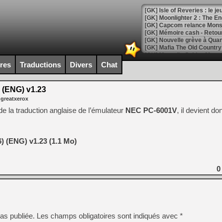
[GK] Isle of Reveries : le j
[GK] Moonlighter 2 : The En
[GK] Capcom relance Monste
[Mo5] Deux inédits du Virtu
ires
Traductions
Divers
Chat
[GK] Le beat'em up The Walk
[GK] Endless Legend 2 : enf
 (ENG) v1.23
 greatxerox
 de la traduction anglaise de l’émulateur
NEC PC-6001V
, il devient do
[LS] [PS5] Le WebKit Userl
) (ENG) v1.23 (1.1 Mo)
[GK] Oubliez Crazy Taxi, S
[LS] [Switch] NSZ 5.0.0 es
0
[GK] No More Room in Hell 2
[GK] Un chatbot Atelier Ryz
[GK] Mémoire cash - Splatte
[GK] Nvidia : le prix des 
as publiée.
Les champs obligatoires sont indiqués avec
*
[GK] Suikoden Star Leap : 