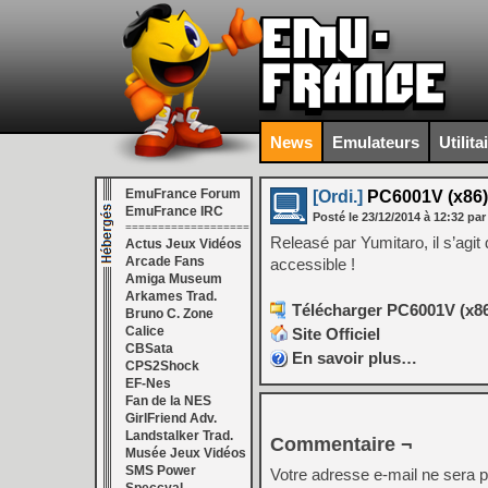
News
Emulateurs
Utilita
EmuFrance Forum
[Ordi.]
PC6001V (x86)
EmuFrance IRC
Posté le
23/12/2014
à
12:32
par
===================
Releasé par Yumitaro, il s’agit
Actus Jeux Vidéos
Arcade Fans
accessible !
Amiga Museum
Arkames Trad.
Télécharger PC6001V (x86
Bruno C. Zone
Calice
Site Officiel
CBSata
En savoir plus…
CPS2Shock
EF-Nes
Fan de la NES
GirlFriend Adv.
Landstalker Trad.
Commentaire ¬
Musée Jeux Vidéos
SMS Power
Votre adresse e-mail ne sera p