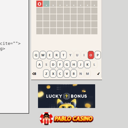
cite="">
g>