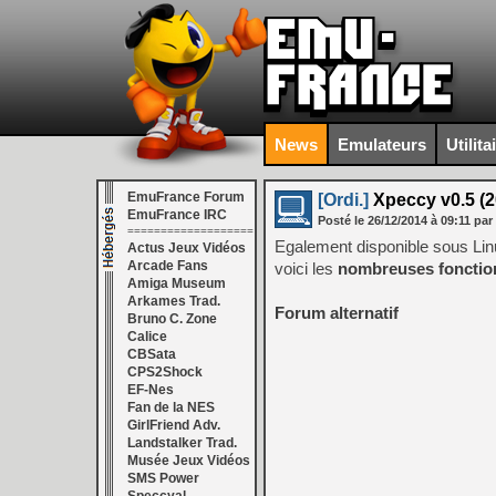
News
Emulateurs
Utilita
EmuFrance Forum
[Ordi.]
Xpeccy v0.5 (2
EmuFrance IRC
Posté le
26/12/2014
à
09:11
par
===================
Egalement disponible sous Lin
Actus Jeux Vidéos
Arcade Fans
voici les
nombreuses fonction
Amiga Museum
Arkames Trad.
Forum alternatif
Bruno C. Zone
Calice
CBSata
CPS2Shock
EF-Nes
Fan de la NES
GirlFriend Adv.
Landstalker Trad.
Musée Jeux Vidéos
SMS Power