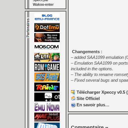
Speccyal
Wakoo-enter
Changements :
– added SAA1099 emulation (0f
– Emulation SAA1099 on ports 0
included in the options.
– The ability to rename romset
– Fixed several bugs and spaw
Télécharger Xpeccy v0.5 (
Site Officiel
En savoir plus…
Commentaire ¬