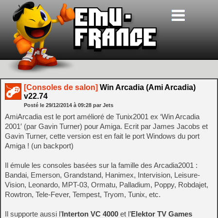
[Consoles de salon]
Win Arcadia (Ami Arcadia)
v22.74
Posté le
29/12/2014
à
09:28
par Jets
AmiArcadia est le port amélioré de Tunix2001 ex ‘Win Arcadia
2001′ (par Gavin Turner) pour Amiga. Ecrit par James Jacobs et
Gavin Turner, cette version est en fait le port Windows du port
Amiga ! (un backport)
Il émule les consoles basées sur la famille des Arcadia2001 :
Bandai, Emerson, Grandstand, Hanimex, Intervision, Leisure-
Vision, Leonardo, MPT-03, Ormatu, Palladium, Poppy, Robdajet,
Rowtron, Tele-Fever, Tempest, Tryom, Tunix, etc.
Il supporte aussi l’
Interton VC 4000
et l’
Elektor TV Games