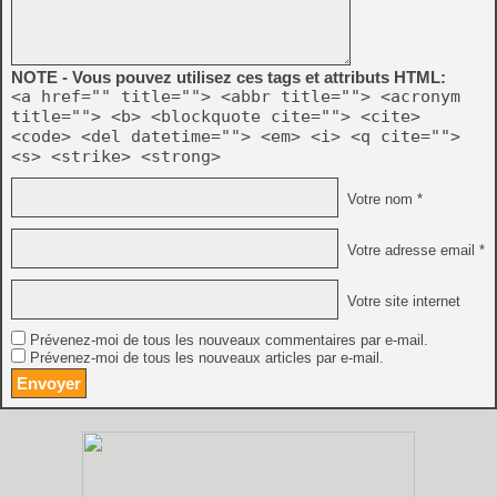
NOTE - Vous pouvez utilisez ces tags et attributs HTML:
<a href="" title=""> <abbr title=""> <acronym
title=""> <b> <blockquote cite=""> <cite>
<code> <del datetime=""> <em> <i> <q cite="">
<s> <strike> <strong>
Votre nom *
Votre adresse email *
Votre site internet
Prévenez-moi de tous les nouveaux commentaires par e-mail.
Prévenez-moi de tous les nouveaux articles par e-mail.