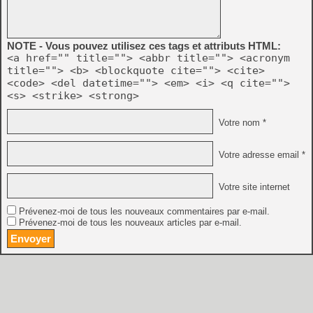
NOTE - Vous pouvez utilisez ces tags et attributs HTML:
<a href="" title=""> <abbr title=""> <acronym
title=""> <b> <blockquote cite=""> <cite>
<code> <del datetime=""> <em> <i> <q cite="">
<s> <strike> <strong>
Votre nom *
Votre adresse email *
Votre site internet
Prévenez-moi de tous les nouveaux commentaires par e-mail.
Prévenez-moi de tous les nouveaux articles par e-mail.