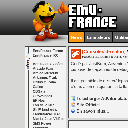
News
Emulateurs
Utilita
EmuFrance Forum
[Consoles de salon]
A
EmuFrance IRC
Posté le
30/12/2014
à
20:15
par
===================
Codé par JustBurn, AdventureVi
Actus Jeux Vidéos
Arcade Fans
dispose de capacités de débug
Amiga Museum
Arkames Trad.
Il est possible de glisser/dépo
Bruno C. Zone
d’émulation en ajustant la tail
Calice
CBSata
CPS2Shock
Télécharger AdViEmulator
EF-Nes
Site Officiel
Fan de la NES
GirlFriend Adv.
En savoir plus…
Landstalker Trad.
Musée Jeux Vidéos
SMS Power