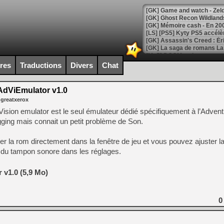
[Mo5] DOOM arrive en cart
[GK] Bethesda fête les 30 
ires
Traductions
Divers
Chat
[GK] Roblox : l'action en B
dViEmulator v1.0
[GK] Agenda - GeForce NOW
 greatxerox
[GK] Devolver Digital en a 
sion emulator est le seul émulateur dédié spécifiquement à l’Adventu
ging mais connait un petit problème de Son.
[LS] [PS5] ps5-y2jb-autolo
[GK] Pourquoi Marvel Tokon 
ser la rom directement dans la fenêtre de jeu et vous pouvez ajuster l
[GK] Test : Restory : Chill
le du tampon sonore dans les réglages.
[GK] GTA 6 : Rockstar Games
[GK] Hot Wheels Infinite Rus
[GK] Mémoire cash - Secret 
 v1.0 (5,9 Mo)
[GK] Résultats Nintendo : 
[GK] Déjà des dégraissage
0
[Mo5] Brickboy cherche à r
[GK] Minecraft et ses « Gra