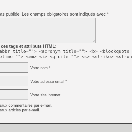
[GK] Beast of Reincarnation
[GK] Ubisoft : fin de parti
[GK] Mémoire cash - Metroid
as publiée.
Les champs obligatoires sont indiqués avec
*
[GK] Dan Houser (GTA) défe
[GK] Comment EA Sports FC
[GK] Crimson Moon : un Dark
[GK] Isle of Reveries : le j
[GK] Moonlighter 2 : The En
[GK] Capcom relance Monste
ces tags et attributs HTML:
abbr title=""> <acronym title=""> <b> <blockquote 
etime=""> <em> <i> <q cite=""> <s> <strike> <stron
[Mo5] Deux inédits du Virtu
[GK] Le beat'em up The Walk
Votre nom *
[LTF] Eté 2026 - Séquence 
[GK] Mistfall Hunter : déjà 
Votre adresse email *
[GK] Wo Long 2 évolue avec
[GK] Crossfire : un TPS à 100
[LS] [PS5] Premiers signes 
Votre site internet
eaux commentaires par e-mail.
aux articles par e-mail.