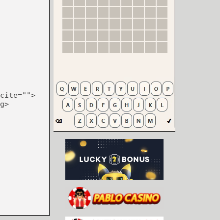
cite="">
g>