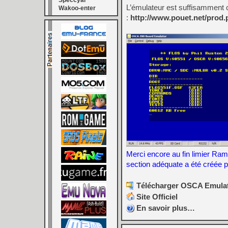
Speccyal
L’émulateur est suffisamment 
Wakoo-enter
:
http://www.pouet.net/prod
Merci encore au fin limier Ra
section adéquate a été créée po
Télécharger OSCA Emulato
Site Officiel
En savoir plus…