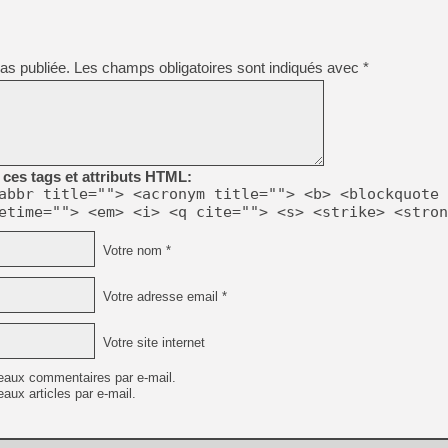
as publiée.
Les champs obligatoires sont indiqués avec
*
ces tags et attributs HTML:
abbr title=""> <acronym title=""> <b> <blockquote 
etime=""> <em> <i> <q cite=""> <s> <strike> <stron
Votre nom *
Votre adresse email *
Votre site internet
eaux commentaires par e-mail.
aux articles par e-mail.