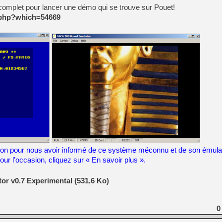
complet pour lancer une démo qui se trouve sur Pouet!
.php?which=54669
[Mo5] Deux inédits du Virtu
[GK] Le beat'em up The Walk
[GK] Endless Legend 2 : enf
[LS] [PS5] Le WebKit Userl
[GK] Oubliez Crazy Taxi, S
[LS] [Switch] NSZ 5.0.0 es
[GK] No More Room in Hell 2
mon pour nous avoir informé de ce système méconnu et de son émulat
ur l’occasion, cliquez sur « En savoir plus ».
r v0.7 Experimental (531,6 Ko)
0