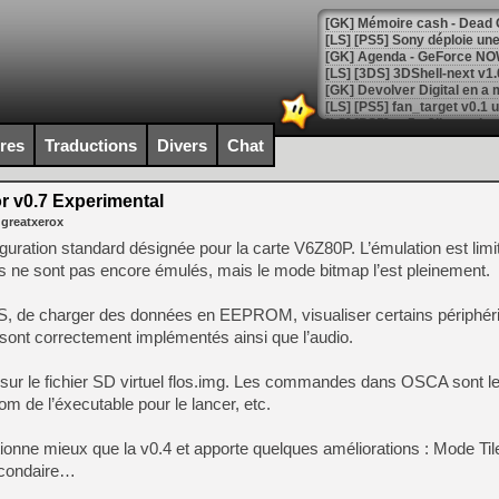
[GK] Agenda - GeForce NOW
[GK] Devolver Digital en a 
[LS] [PS5] ps5-y2jb-autolo
[GK] Pourquoi Marvel Tokon 
ires
Traductions
Divers
Chat
[GK] Test : Restory : Chill
[GK] GTA 6 : Rockstar Games
[GK] Hot Wheels Infinite Rus
 v0.7 Experimental
[GK] Mémoire cash - Secret 
 greatxerox
[GK] Résultats Nintendo : 
ration standard désignée pour la carte V6Z80P. L’émulation est limité
[GK] Déjà des dégraissage
ne sont pas encore émulés, mais le mode bitmap l’est pleinement.
[Mo5] Brickboy cherche à r
[GK] Minecraft et ses « Gra
 OS, de charger des données en EEPROM, visualiser certains périphér
sont correctement implémentés ainsi que l’audio.
[GK] Beast of Reincarnation
[GK] Ubisoft : fin de parti
[GK] Mémoire cash - Metroid
 sur le fichier SD virtuel flos.img. Les commandes dans OSCA sont
[GK] Dan Houser (GTA) défe
m de l’éxecutable pour le lancer, etc.
[GK] Comment EA Sports FC
[GK] Crimson Moon : un Dark
[GK] Isle of Reveries : le j
ionne mieux que la v0.4 et apporte quelques améliorations : Mode Ti
[GK] Moonlighter 2 : The En
secondaire…
[GK] Capcom relance Monste