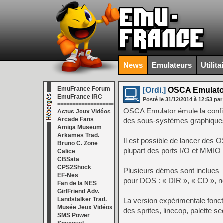
News
Emulateurs
Utilita
EmuFrance Forum
[Ordi.]
OSCA Emulator
EmuFrance IRC
Posté le
31/12/2014
à
12:53
par
===================
OSCA Emulator émule la configu
Actus Jeux Vidéos
Arcade Fans
des sous-systèmes graphiques 
Amiga Museum
Arkames Trad.
Il est possible de lancer des
Bruno C. Zone
plupart des ports I/O et MMIO 
Calice
CBSata
CPS2Shock
Plusieurs démos sont inclues
EF-Nes
pour DOS : « DIR », « CD », no
Fan de la NES
GirlFriend Adv.
Landstalker Trad.
La version expérimentale fonct
Musée Jeux Vidéos
des sprites, linecop, palette 
SMS Power