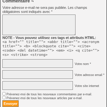
Commentaire ¬
Votre adresse e-mail ne sera pas publiée.
Les champs
obligatoires sont indiqués avec
*
NOTE - Vous pouvez utilisez ces tags et attributs HTML:
<a href="" title=""> <abbr title=""> <acronym
title=""> <b> <blockquote cite=""> <cite>
<code> <del datetime=""> <em> <i> <q cite="">
<s> <strike> <strong>
Votre nom *
Votre adresse email *
Votre site internet
Prévenez-moi de tous les nouveaux commentaires par e-mail.
Prévenez-moi de tous les nouveaux articles par e-mail.