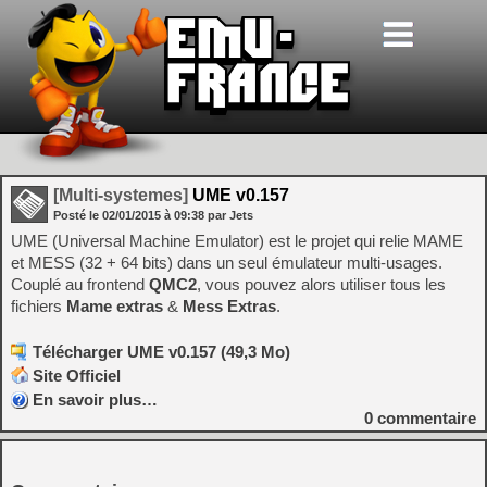
[Multi-systemes]
UME v0.157
Posté le
02/01/2015
à
09:38
par Jets
UME (Universal Machine Emulator) est le projet qui relie MAME
et MESS (32 + 64 bits) dans un seul émulateur multi-usages.
Couplé au frontend
QMC2
, vous pouvez alors utiliser tous les
fichiers
Mame extras
&
Mess Extras
.
Télécharger UME v0.157 (49,3 Mo)
Site Officiel
En savoir plus…
0
commentaire