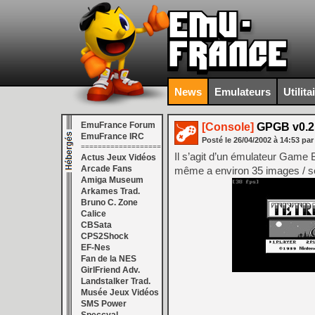
News
Emulateurs
Utilita
EmuFrance Forum
[Console]
GPGB v0.2
EmuFrance IRC
Posté le
26/04/2002
à
14:53
par
===================
Il s’agit d’un émulateur Game 
Actus Jeux Vidéos
Arcade Fans
même a environ 35 images / s
Amiga Museum
Arkames Trad.
Bruno C. Zone
Calice
CBSata
CPS2Shock
EF-Nes
Fan de la NES
GirlFriend Adv.
Landstalker Trad.
Musée Jeux Vidéos
SMS Power