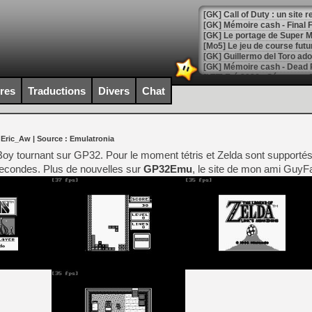
[GK] Le portage de Super M
[Mo5] Le jeu de course fut
[GK] Guillermo del Toro ado
[LTF] Eté 2026 - Séquence 
ires
Traductions
Divers
Chat
[GK] Mistfall Hunter : déjà 
[GK] Wo Long 2 évolue avec
[GK] Crossfire : un TPS à 100
[LS] [PS5] Premiers signes 
 Eric_Aw
| Source :
Emulatronia
Boy tournant sur GP32. Pour le moment tétris et Zelda sont supportés,
econdes. Plus de nouvelles sur
GP32Emu
, le site de mon ami Guy
[Mo5] DOOM arrive en cart
[GK] Bethesda fête les 30 
[GK] Roblox : l'action en B
[GK] Agenda - GeForce NOW
[GK] Devolver Digital en a 
[LS] [PS5] ps5-y2jb-autolo