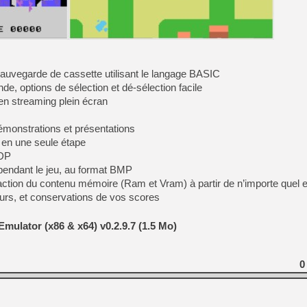
[GK] Mémoire cash - Metroid
[GK] Dan Houser (GTA) défe
[GK] Comment EA Sports FC
[GK] Crimson Moon : un Dark
[GK] Isle of Reveries : le j
[GK] Moonlighter 2 : The En
[GK] Capcom relance Monste
uvegarde de cassette utilisant le langage BASIC
e, options de sélection et dé-sélection facile
en streaming plein écran
[Mo5] Deux inédits du Virtu
émonstrations et présentations
[GK] Le beat'em up The Walk
en une seule étape
[GK] Endless Legend 2 : enf
VDP
pendant le jeu, au format BMP
action du contenu mémoire (Ram et Vram) à partir de n’importe quel e
[LS] [PS5] Premiers signes 
urs, et conservations de vos scores
Emulator (x86 & x64) v0.2.9.7 (1.5 Mo)
0