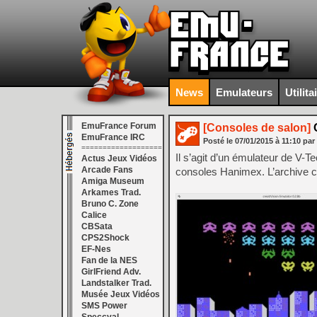
News
Emulateurs
Utilita
EmuFrance Forum
[Consoles de salon]
C
EmuFrance IRC
Posté le
07/01/2015
à
11:10
par
===================
Il s’agit d’un émulateur de V-T
Actus Jeux Vidéos
Arcade Fans
consoles Hanimex. L’archive c
Amiga Museum
Arkames Trad.
Bruno C. Zone
Calice
CBSata
CPS2Shock
EF-Nes
Fan de la NES
GirlFriend Adv.
Landstalker Trad.
Musée Jeux Vidéos
SMS Power