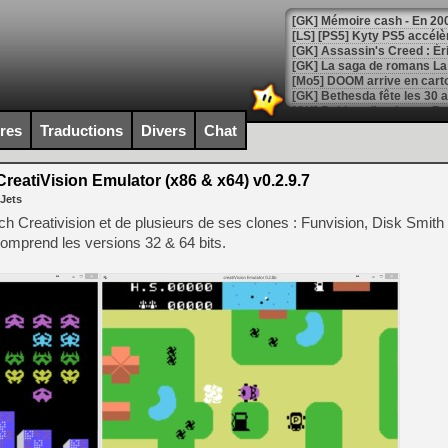
[Mo5] DOOM arrive en cart
[GK] Bethesda fête les 30 
[GK] Roblox : l'action en B
ires
Traductions
Divers
Chat
[GK] Agenda - GeForce NOW
reatiVision Emulator (x86 & x64) v0.2.9.7
[GK] Devolver Digital en a 
 Jets
[LS] [PS5] ps5-y2jb-autolo
ech Creativision et de plusieurs de ses clones : Funvision, Disk Smit
omprend les versions 32 & 64 bits.
[GK] Pourquoi Marvel Tokon 
[GK] Test : Restory : Chill
[GK] GTA 6 : Rockstar Games
[GK] Hot Wheels Infinite Rus
[GK] Mémoire cash - Secret 
[GK] Résultats Nintendo : 
[GK] Déjà des dégraissage
[Mo5] Brickboy cherche à r
[GK] Minecraft et ses « Gra
[GK] Beast of Reincarnation
[GK] Ubisoft : fin de parti