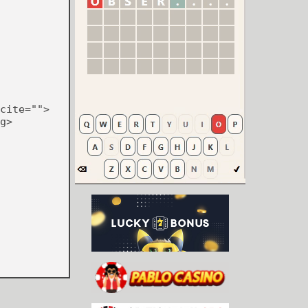
cite="">
g>