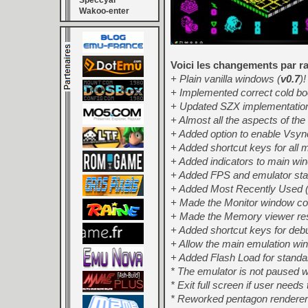
Speccyal
Wakoo-enter
Voici les changements par ra
+ Plain vanilla windows (
v0.7
)!
+ Implemented correct cold bo
+ Updated SZX implementation 
+ Almost all the aspects of t
+ Added option to enable Vsync
+ Added shortcut keys for all m
+ Added indicators to main wi
+ Added FPS and emulator stat
+ Added Most Recently Used (M
+ Made the Monitor window com
+ Made the Memory viewer resiz
+ Added shortcut keys for debu
+ Allow the main emulation wind
+ Added Flash Load for standa
* The emulator is not paused 
* Exit full screen if user need
* Reworked pentagon renderer 