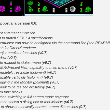
[GK] Résultats Nintendo : 
[GK] Déjà des dégraissage
[Mo5] Brickboy cherche à r
[GK] Minecraft et ses « Gra
pport à la version 0.6:
[GK] Beast of Reincarnation
[GK] Ubisoft : fin de parti
ot and reset emulation.
[GK] Mémoire cash - Metroid
to match SZX 1.4 specifications.
[GK] Dan Houser (GTA) défe
he emulator can now be configured via the command line (see READM
[GK] Comment EA Sports FC
[GK] Crimson Moon : un Dark
h for DirectX renderer.
[GK] Isle of Reveries : le j
ajor emulator functions (
v0.7
)
[GK] Moonlighter 2 : The En
ndow (
v0.7
)
[GK] Capcom relance Monste
e readout to status menu (
v0.7
)
RU/recent files) capability to main menu (
v0.7
)
pletely resizable (polomint) (
v0.7
)
[GK] Guillermo del Toro ado
able vertically (polomint) (
v0.7
)
gging in the Monitor (polomint) (
v0.7
)
ow to be resized arbitratrily (
v0.7
).
rd tape blocks.
when switching to full screen mode anymore.
s to be shown a dialog box or tool window (
v0.7
).
to show aesthetically correct screen dimensions (
0.7
).