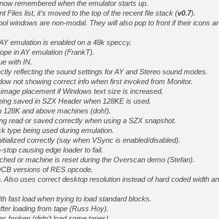
re now remembered when the emulator starts up.
 Files list, it’s moved to the top of the recent file stack (
v0.7
).
ol windows are non-modal. They will also pop to front if their icons ar
 AY emulation is enabled on a 48k speccy.
lope in AY emulation (FrankT).
ue with IN.
ctly reflecting the sound settings for AY and Stereo sound modes.
ow not showing correct info when first invoked from Monitor.
 image placement if Windows text size is increased.
being saved in SZX Header when 128KE is used.
in 128K and above machines (doh!).
ing read or saved correctly when using a SZX snapshot.
k type being used during emulation.
nitialized correctly (say when VSync is enabled/disabled).
-stop causing edge loader to fail.
unched or machine is reset during the Overscan demo (Stefan).
DCB versions of RES opcode.
e. Also uses correct desktop resolution instead of hard coded width an
ith fast load when trying to load standard blocks.
fter loading from tape (Russ Hoy).
s broken (didn’t load some tapes).