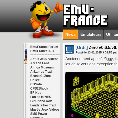
News
Emulateurs
Utilita
EmuFrance Forum
[Ordi.]
Zer0 v0.6.5/v0.
EmuFrance IRC
Posté le
13/01/2015
à
08:56
par
===================
Anciennement appelé Ziggy, il 
Actus Jeux Vidéos
Arcade Fans
les deux versions exception fa
Amiga Museum
Arkames Trad.
Bruno C. Zone
Calice
CBSata
CPS2Shock
EF-Nes
Fan de la NES
GirlFriend Adv.
Landstalker Trad.
Musée Jeux Vidéos
SMS Power