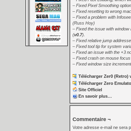
– Fixed Pixel Smoothing option
– Fixed resetting to wrong ma
– Fixed a problem with Infose
(Russ Hoy)
– Fixed the issue with window
(
v0.7
).
– Fixed relative jump addresse
– Fixed tool tip for system va
– Fixed an issue with the +3 not
– Fixed crash on mouse focus b
– Fixed window size increment
Télécharger Zer0 (Retro) v
Télécharger Zero Emulator
Site Officiel
En savoir plus…
Commentaire ¬
Votre adresse e-mail ne sera p