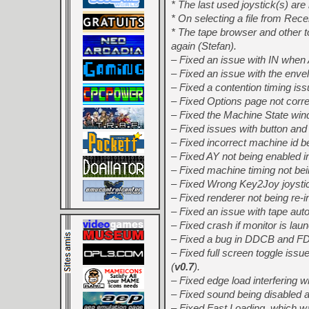
* The last used joystick(s) a
* On selecting a file from Recent
* The tape browser and other to
again (Stefan).
– Fixed an issue with IN when
– Fixed an issue with the enve
– Fixed a contention timing iss
– Fixed Options page not corre
– Fixed the Machine State wind
– Fixed issues with button and
– Fixed incorrect machine id 
– Fixed AY not being enabled 
– Fixed machine timing not be
– Fixed Wrong Key2Joy joystic
– Fixed renderer not being re-i
– Fixed an issue with tape auto
– Fixed crash if monitor is la
– Fixed a bug in DDCB and F
– Fixed full screen toggle issu
(
v0.7
).
– Fixed edge load interfering w
– Fixed sound being disabled a
– Fixed Fast Loading, which wa