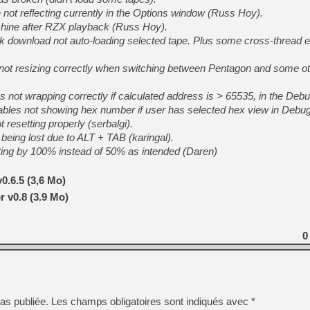
 not reflecting currently in the Options window (Russ Hoy).
chine after RZX playback (Russ Hoy).
ek download not auto-loading selected tape. Plus some cross-thread e
 not resizing correctly when switching between Pentagon and some o
s not wrapping correctly if calculated address is > 65535, in the Debu
riables not showing hex number if user has selected hex view in Debug
 resetting properly (serbalgi).
eing lost due to ALT + TAB (karingal).
ing by 100% instead of 50% as intended (Daren)
0.6.5 (3,6 Mo)
 v0.8 (3.9 Mo)
0
as publiée.
Les champs obligatoires sont indiqués avec
*