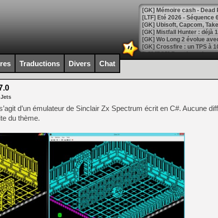
[LTF] Eté 2026 - Séquence 
[GK] Mistfall Hunter : déjà 
[GK] Wo Long 2 évolue avec
[GK] Crossfire : un TPS à 100
[LS] [PS5] Premiers signes 
ires
Traductions
Divers
Chat
7.0
 Jets
[Mo5] DOOM arrive en cart
s’agit d’un émulateur de Sinclair Zx Spectrum écrit en C#. Aucune dif
[GK] Bethesda fête les 30 
ite du thème.
[GK] Roblox : l'action en B
[GK] Agenda - GeForce NOW
[GK] Devolver Digital en a 
[LS] [PS5] ps5-y2jb-autolo
[GK] Pourquoi Marvel Tokon 
[GK] Test : Restory : Chill
[GK] GTA 6 : Rockstar Games
[GK] Hot Wheels Infinite Rus
[GK] Mémoire cash - Secret 