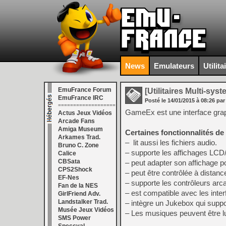
News
Emulateurs
Utilita
EmuFrance Forum
[Utilitaires Multi-sys
EmuFrance IRC
Posté le
14/01/2015
à
08:26
par
===================
GameEx est une interface grap
Actus Jeux Vidéos
Arcade Fans
Amiga Museum
Certaines fonctionnalités d
Arkames Trad.
– lit aussi les fichiers audio.
Bruno C. Zone
– supporte les affichages LC
Calice
CBSata
– peut adapter son affichage pou
CPS2Shock
– peut être contrôlée à distan
EF-Nes
– supporte les contrôleurs arc
Fan de la NES
– est compatible avec les inte
GirlFriend Adv.
Landstalker Trad.
– intègre un Jukebox qui suppo
Musée Jeux Vidéos
– Les musiques peuvent être l
SMS Power