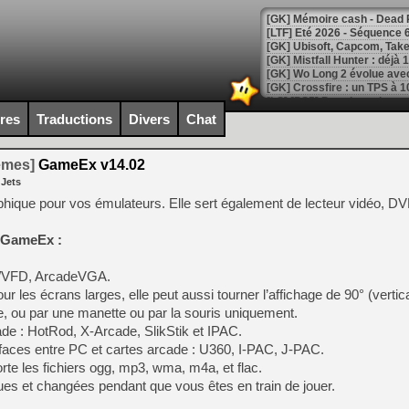
[LTF] Eté 2026 - Séquence 
[GK] Mistfall Hunter : déjà 
[GK] Wo Long 2 évolue avec
[GK] Crossfire : un TPS à 100
[LS] [PS5] Premiers signes 
ires
Traductions
Divers
Chat
temes]
GameEx v14.02
 Jets
[Mo5] DOOM arrive en cart
hique pour vos émulateurs. Elle sert également de lecteur vidéo, D
[GK] Bethesda fête les 30 
[GK] Roblox : l'action en B
e GameEx :
[GK] Agenda - GeForce NOW
D/VFD, ArcadeVGA.
r les écrans larges, elle peut aussi tourner l’affichage de 90° (vertica
[GK] Devolver Digital en a 
ce, ou par une manette ou par la souris uniquement.
[LS] [PS5] ps5-y2jb-autolo
ade : HotRod, X-Arcade, SlikStik et IPAC.
rfaces entre PC et cartes arcade : U360, I-PAC, J-PAC.
[GK] Pourquoi Marvel Tokon 
[GK] Test : Restory : Chill
rte les fichiers ogg, mp3, wma, m4a, et flac.
[GK] GTA 6 : Rockstar Games
ues et changées pendant que vous êtes en train de jouer.
[GK] Hot Wheels Infinite Rus
[GK] Mémoire cash - Secret 