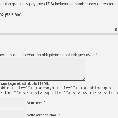
[GK] Résultats Nintendo : 
version gratuite & payante (17 $) incluant de nombreuses autres fonct
[GK] Déjà des dégraissage
2 (52,5 Mo)
[Mo5] Brickboy cherche à r
[GK] Minecraft et ses « Gra
0
[GK] Beast of Reincarnation
[GK] Ubisoft : fin de parti
[GK] Mémoire cash - Metroid
[GK] Dan Houser (GTA) défe
[GK] Comment EA Sports FC
[GK] Crimson Moon : un Dark
[GK] Isle of Reveries : le j
as publiée.
Les champs obligatoires sont indiqués avec
*
[GK] Moonlighter 2 : The En
[GK] Capcom relance Monste
[GK] Guillermo del Toro ado
ces tags et attributs HTML:
abbr title=""> <acronym title=""> <b> <blockquote 
etime=""> <em> <i> <q cite=""> <s> <strike> <stron
Votre nom *
Votre adresse email *