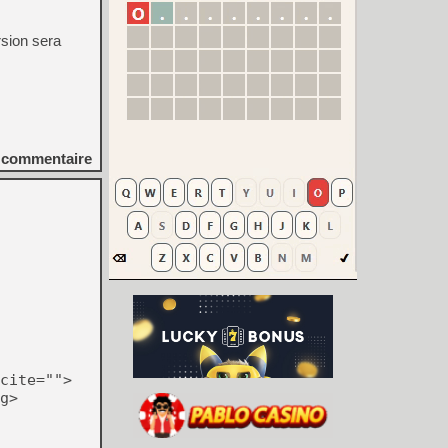
rsion sera
commentaire
cite="">
g>