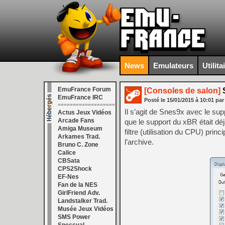
News
Emulateurs
Utilita
EmuFrance Forum
[Consoles de salon]
S
EmuFrance IRC
Posté le
15/01/2015
à
10:01
par
===================
Il s’agit de Snes9x avec le sup
Actus Jeux Vidéos
Arcade Fans
que le support du xBR était dé
Amiga Museum
filtre (utilisation du CPU) prin
Arkames Trad.
l’archive.
Bruno C. Zone
Calice
CBSata
CPS2Shock
EF-Nes
Fan de la NES
GirlFriend Adv.
Landstalker Trad.
Musée Jeux Vidéos
SMS Power