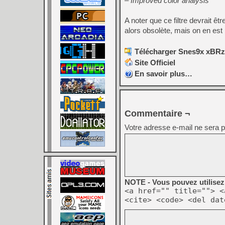
– Improved color analysis
A noter que ce filtre devrait ê
alors obsolète, mais on en est 
Télécharger Snes9x xBRz v
Site Officiel
En savoir plus…
Commentaire ¬
Votre adresse e-mail ne sera p
NOTE - Vous pouvez utilisez 
<a href="" title=""> <
<cite> <code> <del dat