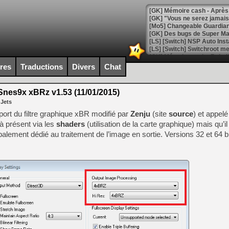
[GK] "Vous ne serez jamais
[Mo5] Changeable Guardian 
[GK] Des bugs de Super Mar
[LS] [Switch] NSP Auto Inst
ires
Traductions
Divers
Chat
[GK] La saga horrifique Am
nes9x xBRz v1.53 (11/01/2015)
 Jets
port du filtre graphique xBR modifié par
Zenju
(site
source
) et appel
[GK] Le portage de Super M
jà présent via les
shaders
(utilisation de la carte graphique) mais qu’il 
[Mo5] Le jeu de course fut
cipalement dédié au traitement de l’image en sortie. Versions 32 et 64 
[GK] Guillermo del Toro ado
[LTF] Eté 2026 - Séquence 
[GK] Mistfall Hunter : déjà 
[GK] Wo Long 2 évolue avec
[GK] Crossfire : un TPS à 100
[LS] [PS5] Premiers signes 