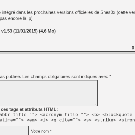
tre intégré dans les prochaines versions officielles de Snes9x (cette ve
pas encore là :p)
1.53 (11/01/2015) (4,6 Mo)
0
as publiée.
Les champs obligatoires sont indiqués avec
*
ces tags et attributs HTML:
abbr title=""> <acronym title=""> <b> <blockquote 
etime=""> <em> <i> <q cite=""> <s> <strike> <stron
Votre nom *