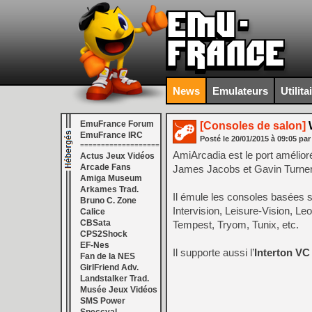
News
Emulateurs
Utilita
EmuFrance Forum
[Consoles de salon]
W
EmuFrance IRC
Posté le
20/01/2015
à
09:05
par
===================
AmiArcadia est le port amélior
Actus Jeux Vidéos
Arcade Fans
James Jacobs et Gavin Turner, 
Amiga Museum
Arkames Trad.
Il émule les consoles basées 
Bruno C. Zone
Intervision, Leisure-Vision, L
Calice
CBSata
Tempest, Tryom, Tunix, etc.
CPS2Shock
EF-Nes
Il supporte aussi l’
Interton VC
Fan de la NES
GirlFriend Adv.
Landstalker Trad.
Musée Jeux Vidéos
SMS Power