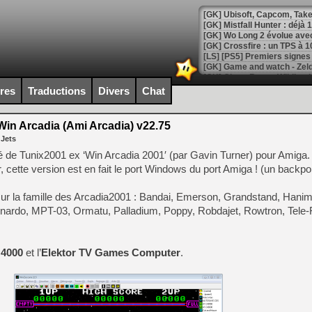
[GK] Mistfall Hunter : déjà 
[GK] Wo Long 2 évolue avec
[GK] Crossfire : un TPS à 100
[LS] [PS5] Premiers signes 
ires
Traductions
Divers
Chat
in Arcadia (Ami Arcadia) v22.75
[Mo5] DOOM arrive en cart
 Jets
[GK] Bethesda fête les 30 
[GK] Roblox : l'action en B
é de Tunix2001 ex ‘Win Arcadia 2001′ (par Gavin Turner) pour Amiga. 
cette version est en fait le port Windows du port Amiga ! (un backpor
[GK] Agenda - GeForce NOW
sur la famille des Arcadia2001 : Bandai, Emerson, Grandstand, Hani
[GK] Devolver Digital en a 
eonardo, MPT-03, Ormatu, Palladium, Poppy, Robdajet, Rowtron, Tele-
[LS] [PS5] ps5-y2jb-autolo
[GK] Pourquoi Marvel Tokon 
 4000
et l’
Elektor TV Games Computer
.
[GK] Test : Restory : Chill
[GK] GTA 6 : Rockstar Games
[GK] Hot Wheels Infinite Rus
[GK] Mémoire cash - Secret 
[GK] Résultats Nintendo : 