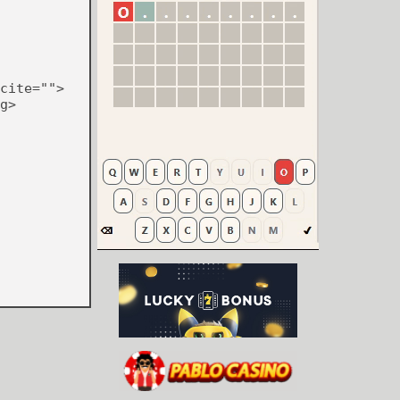
cite="">
g>