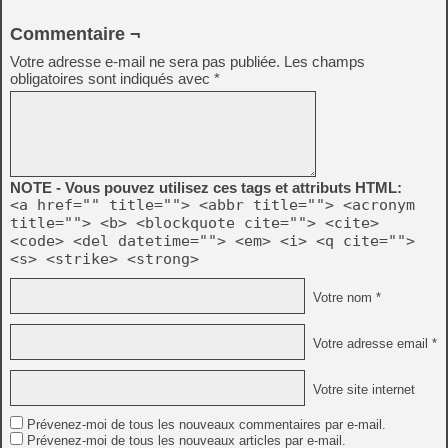
Commentaire ¬
Votre adresse e-mail ne sera pas publiée.
Les champs
obligatoires sont indiqués avec
*
NOTE - Vous pouvez utilisez ces tags et attributs HTML:
<a href="" title=""> <abbr title=""> <acronym
title=""> <b> <blockquote cite=""> <cite>
<code> <del datetime=""> <em> <i> <q cite="">
<s> <strike> <strong>
Votre nom *
Votre adresse email *
Votre site internet
Prévenez-moi de tous les nouveaux commentaires par e-mail.
Prévenez-moi de tous les nouveaux articles par e-mail.