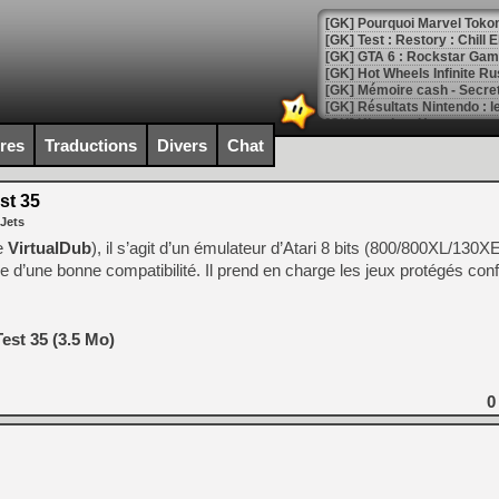
[GK] Pourquoi Marvel Tokon 
[GK] Test : Restory : Chill
[GK] GTA 6 : Rockstar Games
[GK] Hot Wheels Infinite Rus
[GK] Mémoire cash - Secret 
[GK] Résultats Nintendo : 
[GK] Déjà des dégraissage
ires
Traductions
Divers
Chat
[Mo5] Brickboy cherche à r
[GK] Minecraft et ses « Gra
est 35
 Jets
[GK] Beast of Reincarnation
[GK] Ubisoft : fin de parti
de
VirtualDub
), il s’agit d’un émulateur d’Atari 8 bits (800/800XL/130XE
[GK] Mémoire cash - Metroid
e d’une bonne compatibilité. Il prend en charge les jeux protégés co
[GK] Dan Houser (GTA) défe
[GK] Comment EA Sports FC
[GK] Crimson Moon : un Dark
[GK] Isle of Reveries : le j
Test 35 (3.5 Mo)
[GK] Moonlighter 2 : The En
[GK] Capcom relance Monste
0
[Mo5] Deux inédits du Virtu
[GK] Le beat'em up The Walk
[GK] Endless Legend 2 : enf