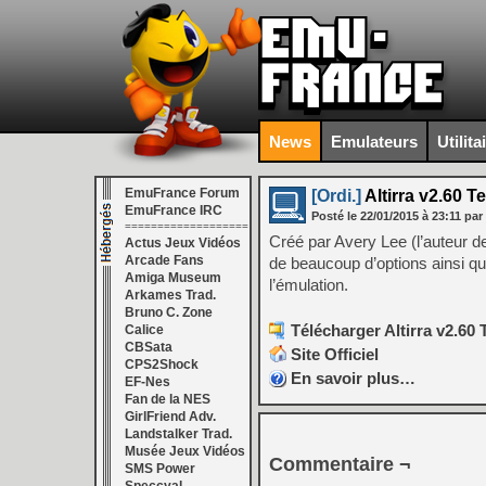
News
Emulateurs
Utilita
EmuFrance Forum
[Ordi.]
Altirra v2.60 T
EmuFrance IRC
Posté le
22/01/2015
à
23:11
par
===================
Créé par Avery Lee (l’auteur 
Actus Jeux Vidéos
Arcade Fans
de beaucoup d’options ainsi qu
Amiga Museum
l’émulation.
Arkames Trad.
Bruno C. Zone
Télécharger Altirra v2.60 
Calice
CBSata
Site Officiel
CPS2Shock
En savoir plus…
EF-Nes
Fan de la NES
GirlFriend Adv.
Landstalker Trad.
Musée Jeux Vidéos
Commentaire ¬
SMS Power