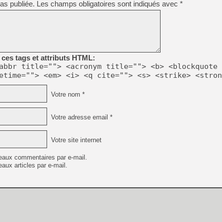
as publiée.
Les champs obligatoires sont indiqués avec
*
[LS] [PS5] Le WebKit Userl
[GK] Oubliez Crazy Taxi, S
ces tags et attributs HTML:
abbr title=""> <acronym title=""> <b> <blockquote 
[LS] [Switch] NSZ 5.0.0 es
etime=""> <em> <i> <q cite=""> <s> <strike> <stron
[GK] No More Room in Hell 2
Votre nom *
[GK] Un chatbot Atelier Ryz
[GK] Mémoire cash - Splatte
Votre adresse email *
[GK] Nvidia : le prix des 
[GK] Suikoden Star Leap : 
Votre site internet
[Mo5] La mini borne d’arc
eaux commentaires par e-mail.
aux articles par e-mail.