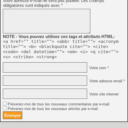
Votre adresse e-mail ne sera pas publiée.
Les champs
obligatoires sont indiqués avec
*
NOTE - Vous pouvez utilisez ces tags et attributs HTML:
<a href="" title=""> <abbr title=""> <acronym
title=""> <b> <blockquote cite=""> <cite>
<code> <del datetime=""> <em> <i> <q cite="">
<s> <strike> <strong>
Votre nom *
Votre adresse email *
Votre site internet
Prévenez-moi de tous les nouveaux commentaires par e-mail.
Prévenez-moi de tous les nouveaux articles par e-mail.