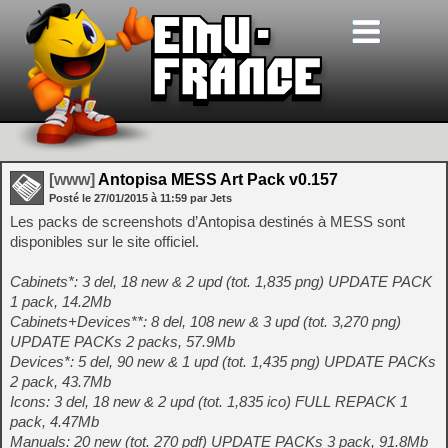
[www]
Antopisa MESS Art Pack v0.157
Posté le
27/01/2015
à
11:59
par Jets
Les packs de screenshots d’Antopisa destinés à MESS sont
disponibles sur le site officiel.
Cabinets*: 3 del, 18 new & 2 upd (tot. 1,835 png) UPDATE PACK
1 pack, 14.2Mb
Cabinets+Devices**: 8 del, 108 new & 3 upd (tot. 3,270 png)
UPDATE PACKs 2 packs, 57.9Mb
Devices*: 5 del, 90 new & 1 upd (tot. 1,435 png) UPDATE PACKs
2 pack, 43.7Mb
Icons: 3 del, 18 new & 2 upd (tot. 1,835 ico) FULL REPACK 1
pack, 4.47Mb
Manuals: 20 new (tot. 270 pdf) UPDATE PACKs 3 pack, 91.8Mb