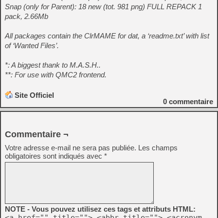
Snap (only for Parent): 18 new (tot. 981 png) FULL REPACK 1
pack, 2.66Mb
All packages contain the ClrMAME for dat, a ‘readme.txt’ with list
of ‘Wanted Files’.
*: A biggest thank to M.A.S.H..
**: For use with QMC2 frontend.
Site Officiel
0
commentaire
Commentaire ¬
Votre adresse e-mail ne sera pas publiée.
Les champs
obligatoires sont indiqués avec
*
NOTE - Vous pouvez utilisez ces tags et attributs HTML:
<a href="" title=""> <abbr title=""> <acronym