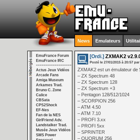
News
Emulateurs
Utilita
EmuFrance Forum
[Ordi.]
ZXMAK2 v2.9.0
EmuFrance IRC
Posté le
27/01/2015
à
20:57
par
===================
ZXMAK2 est un émulateur de Si
Actus Jeux Vidéos
Arcade Fans
– ZX Spectrum 48
Amiga Museum
– ZX Spectrum 128
Arkames Trad.
– ZX Spectrum +3
Bruno C. Zone
– Pentagon 128/512/1024
Calice
CBSata
– SCORPION 256
CPS2Shock
– ATM 4.50
EF-Nes
– ATM 7.10
Fan de la NES
– PROFI 3.xx
GirlFriend Adv.
Landstalker Trad.
– PROFI 5xx
Musée Jeux Vidéos
– SPRINTER
SMS Power
– QUORUM 256