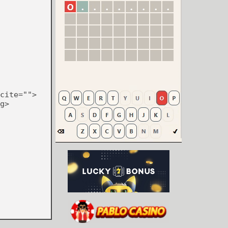
cite="">
g>