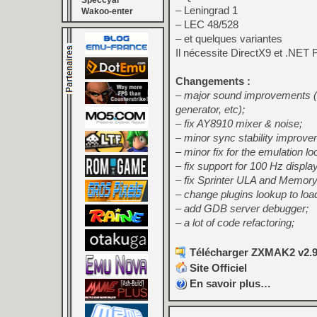
Speccyal
– Leningrad 1
Wakoo-enter
– LEC 48/528
– et quelques variantes
Il nécessite DirectX9 et .NET
Changements :
– major sound improvements (
generator, etc);
– fix AY8910 mixer & noise;
– minor sync stability improve
– minor fix for the emulation lo
– fix support for 100 Hz displa
– fix Sprinter ULA and Memory 
– change plugins lookup to loa
– add GDB server debugger;
– a lot of code refactoring;
Télécharger ZXMAK2 v2.9.
Site Officiel
En savoir plus…