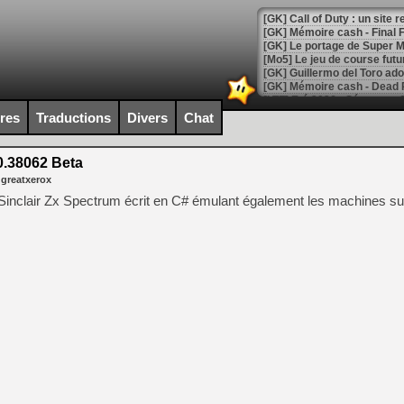
[GK] Le portage de Super M
[Mo5] Le jeu de course fut
[GK] Guillermo del Toro ado
[LTF] Eté 2026 - Séquence 
ires
Traductions
Divers
Chat
[GK] Mistfall Hunter : déjà 
[GK] Wo Long 2 évolue avec
[GK] Crossfire : un TPS à 100
.38062 Beta
[LS] [PS5] Premiers signes 
 greatxerox
nclair Zx Spectrum écrit en C# émulant également les machines sui
[Mo5] DOOM arrive en cart
[GK] Bethesda fête les 30 
[GK] Roblox : l'action en B
[GK] Agenda - GeForce NOW
[GK] Devolver Digital en a 
[LS] [PS5] ps5-y2jb-autolo