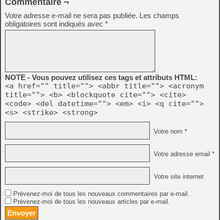
Commentaire ¬
Votre adresse e-mail ne sera pas publiée.
Les champs
obligatoires sont indiqués avec
*
NOTE - Vous pouvez utilisez ces tags et attributs HTML:
<a href="" title=""> <abbr title=""> <acronym
title=""> <b> <blockquote cite=""> <cite>
<code> <del datetime=""> <em> <i> <q cite="">
<s> <strike> <strong>
Votre nom *
Votre adresse email *
Votre site internet
Prévenez-moi de tous les nouveaux commentaires par e-mail.
Prévenez-moi de tous les nouveaux articles par e-mail.