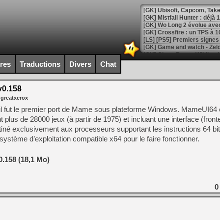
[GK] Mistfall Hunter : déjà 
[GK] Wo Long 2 évolue avec
[GK] Crossfire : un TPS à 100
[LS] [PS5] Premiers signes 
ires
Traductions
Divers
Chat
0.158
[Mo5] DOOM arrive en cart
 greatxerox
[GK] Bethesda fête les 30 
[GK] Roblox : l'action en B
l fut le premier port de Mame sous plateforme Windows. MameUI64 
plus de 28000 jeux (à partir de 1975) et incluant une interface (front
tiné exclusivement aux processeurs supportant les instructions 64 bit
[GK] Agenda - GeForce NOW
 système d’exploitation compatible x64 pour le faire fonctionner.
[GK] Devolver Digital en a 
[LS] [PS5] ps5-y2jb-autolo
.158 (18,1 Mo)
[GK] Pourquoi Marvel Tokon 
[GK] Test : Restory : Chill
0
[GK] GTA 6 : Rockstar Games
[GK] Hot Wheels Infinite Rus
[GK] Mémoire cash - Secret 
[GK] Résultats Nintendo : 