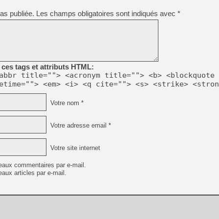
[GK] Déjà des dégraissage
as publiée.
Les champs obligatoires sont indiqués avec
*
[Mo5] Brickboy cherche à r
[GK] Minecraft et ses « Gra
[GK] Beast of Reincarnation
[GK] Ubisoft : fin de parti
[GK] Mémoire cash - Metroid
[GK] Dan Houser (GTA) défe
ces tags et attributs HTML:
[GK] Comment EA Sports FC
abbr title=""> <acronym title=""> <b> <blockquote 
[GK] Crimson Moon : un Dark
etime=""> <em> <i> <q cite=""> <s> <strike> <stron
[GK] Isle of Reveries : le j
[GK] Moonlighter 2 : The En
[GK] Capcom relance Monste
Votre nom *
Votre adresse email *
[Mo5] Deux inédits du Virtu
[GK] Le beat'em up The Walk
Votre site internet
[LTF] Eté 2026 - Séquence 
eaux commentaires par e-mail.
aux articles par e-mail.