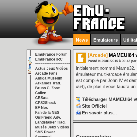
News
Emulateurs
Utilita
EmuFrance Forum
[Arcade]
MAMEUI64 v
EmuFrance IRC
Posté le
29/01/2015
à
09:43
par
===================
Initialement nommé Mame32, i
Actus Jeux Vidéos
Arcade Fans
émulateur multi-arcade émulant 
Amiga Museum
est compilé par John IV et des
Arkames Trad.
x64), de plus il vous faudra un
Bruno C. Zone
Calice
CBSata
Télécharger MAMEUI64 v0
CPS2Shock
Site Officiel
EF-Nes
En savoir plus…
Fan de la NES
GirlFriend Adv.
Landstalker Trad.
Musée Jeux Vidéos
SMS Power