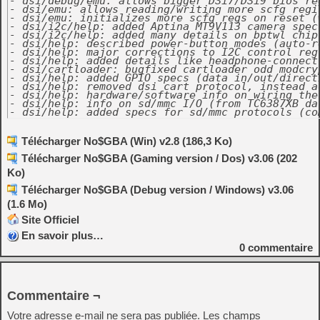
- dsi/debug/emu: allows bigger DSi7/DSi9 bios re
- dsi/emu: allows reading/writing more scfg regi
- dsi/emu: initializes more scfg regs on reset (
- dsi/i2c/help: added Aptina MT9V113 camera spec
- dsi/i2c/help: added many details on bptwl chip
- dsi/help: described power-button modes (auto-r
- dsi/help: major corrections to I2C control reg
- dsi/help: added details like headphone-connect
- dsi/cartloader: bugfixed cartloader odd modcry
- dsi/help: added GPIO specs (data in/out/directi
- dsi/help: removed dsi cart protocol, instead a
- dsi/help: hardware/software info on wiring the
- dsi/help: info on sd/mmc I/O (from TC6387XB da
- dsi/help: added specs for sd/mmc protocols (co
Télécharger No$GBA (Win) v2.8 (186,3 Ko)
Télécharger No$GBA (Gaming version / Dos) v3.06 (202
Ko)
Télécharger No$GBA (Debug version / Windows) v3.06
(1.6 Mo)
Site Officiel
En savoir plus…
0
commentaire
Commentaire ¬
Votre adresse e-mail ne sera pas publiée.
Les champs