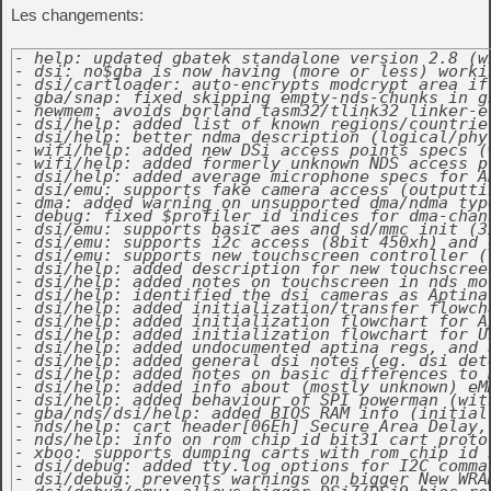
Les changements:
- help: updated gbatek standalone version 2.8 (w
- dsi: no$gba is now having (more or less) worki
- dsi/cartloader: auto-encrypts modcrypt area if
- gba/snap: fixed skipping empty-nds-chunks in g
- newmem: avoids borland tasm32/tlink32 linker-e
- dsi/help: added list of known regions/countrie
- dsi/help: better ndma description (logical/phy
- wifi/help: added new DSi access points specs (
- wifi/help: added formerly unknown NDS access p
- dsi/help: added average microphone specs for A
- dsi/emu: supports fake camera access (outputti
- dma: added warning on unsupported dma/ndma typ
- debug: fixed $profiler_id indices for dma-chann
- dsi/emu: supports basic aes and sd/mmc init (3
- dsi/emu: supports i2c access (8bit 450xh) and 
- dsi/emu: supports new touchscreen controller (
- dsi/help: added description for new touchscree
- dsi/help: added notes on touchscreen in nds mo
- dsi/help: identified the dsi cameras as Aptina 
- dsi/help: added initialization/transfer flowch
- dsi/help: added initialization flowchart for A
- dsi/help: added initialization flowchart for U
- dsi/help: added undocumented aptina regs, and a
- dsi/help: added general dsi notes (eg. dsi det
- dsi/help: added notes on basic differences to 
- dsi/help: added info about (mostly unknown) eM
- dsi/help: added behaviour of SPI powerman (wit
- gba/nds/dsi/help: added BIOS RAM info (initial
- nds/help: cart header[06Eh] Secure Area Delay,
- nds/help: info on rom chip id bit31 cart proto
- xboo: supports dumping carts with rom chip id 
- dsi/debug: added tty.log options for I2C comma
- dsi/debug: prevents warnings on bigger New WRA