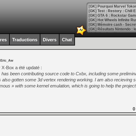
[GK] Pourquoi Marvel Tokon 
[GK] Test : Restory : Chill
[GK] GTA 6 : Rockstar Games
[GK] Hot Wheels Infinite Rus
[GK] Mémoire cash - Secret 
[GK] Résultats Nintendo : 
[GK] Déjà des dégraissage
ires
Traductions
Divers
Chat
[Mo5] Brickboy cherche à r
[GK] Minecraft et ses « Gra
 Eric_Aw
[GK] Beast of Reincarnation
[GK] Ubisoft : fin de parti
ur X-Box a été updaté :
[GK] Mémoire cash - Metroid
 has been contributing source code to Cxbx, including some prelimina
[GK] Dan Houser (GTA) défe
also gotten some 3d vertex rendering working. I am also recievin
[GK] Comment EA Sports FC
[GK] Crimson Moon : un Dark
ous » with some kernel emulation, which is going to help the projec
[GK] Isle of Reveries : le j
[GK] Moonlighter 2 : The En
[GK] Capcom relance Monste
0
[Mo5] Deux inédits du Virtu
[GK] Le beat'em up The Walk
[GK] Endless Legend 2 : enf