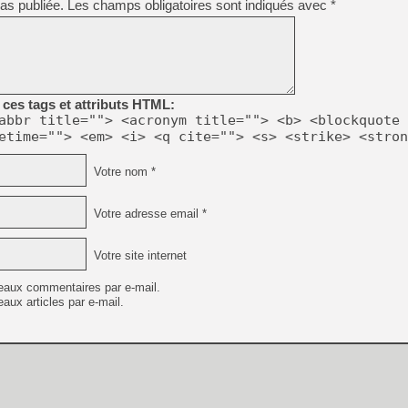
as publiée.
Les champs obligatoires sont indiqués avec
*
[LS] [PS5] Le WebKit Userl
ces tags et attributs HTML:
[GK] Oubliez Crazy Taxi, S
abbr title=""> <acronym title=""> <b> <blockquote 
[LS] [Switch] NSZ 5.0.0 es
etime=""> <em> <i> <q cite=""> <s> <strike> <stron
[GK] No More Room in Hell 2
Votre nom *
[GK] Un chatbot Atelier Ryz
[GK] Mémoire cash - Splatte
Votre adresse email *
[GK] Nvidia : le prix des 
[GK] Suikoden Star Leap : 
Votre site internet
[Mo5] La mini borne d’arc
eaux commentaires par e-mail.
aux articles par e-mail.