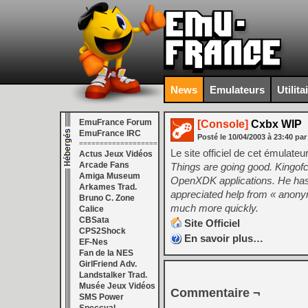
News
Emulateurs
Utilita
EmuFrance Forum
[Console]
Cxbx WIP
EmuFrance IRC
Posté le
10/04/2003
à
23:40
par
===================
Le site officiel de cet émulate
Actus Jeux Vidéos
Arcade Fans
Things are going good. Kingofc
Amiga Museum
OpenXDK applications. He has 
Arkames Trad.
appreciated help from « anonym
Bruno C. Zone
much more quickly.
Calice
CBSata
Site Officiel
CPS2Shock
En savoir plus…
EF-Nes
Fan de la NES
GirlFriend Adv.
Landstalker Trad.
Musée Jeux Vidéos
Commentaire ¬
SMS Power