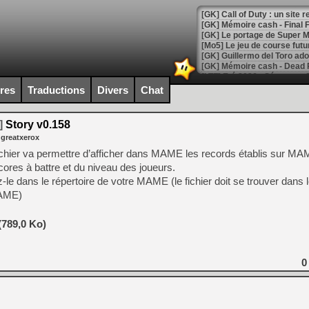
[GK] Le portage de Super M
[Mo5] Le jeu de course fut
[GK] Guillermo del Toro ado
[LTF] Eté 2026 - Séquence 
ires
Traductions
Divers
Chat
[GK] Mistfall Hunter : déjà 
[GK] Wo Long 2 évolue avec
[GK] Crossfire : un TPS à 100
]
Story v0.158
[LS] [PS5] Premiers signes 
 greatxerox
hier va permettre d’afficher dans MAME les records établis sur
cores à battre et du niveau des joueurs.
z-le dans le répertoire de votre MAME (le fichier doit se trouver dan
MAME)
[Mo5] DOOM arrive en cart
[GK] Bethesda fête les 30 
[GK] Roblox : l'action en B
(789,0 Ko)
[GK] Agenda - GeForce NOW
0
[GK] Devolver Digital en a 
[LS] [PS5] ps5-y2jb-autolo