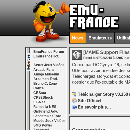
News
Emulateurs
Utilita
EmuFrance Forum
[MAME Support Files
EmuFrance IRC
Posté le
07/02/2015
à
22:07
par
===================
Conçu par DOCyoyo_49, ce fic
Actus Jeux Vidéos
Arcade Fans
Utile pour avoir une idée des s
Amiga Museum
Téléchargez story.dat et copie
Arkames Trad.
dossier que l’executable de 
Bruno C. Zone
Calice
CBSata
Télécharger Story v0.158 
CPS2Shock
Site Officiel
EF-Nes
En savoir plus…
Fan de la NES
GirlFriend Adv.
Landstalker Trad.
Musée Jeux Vidéos
SMS Power