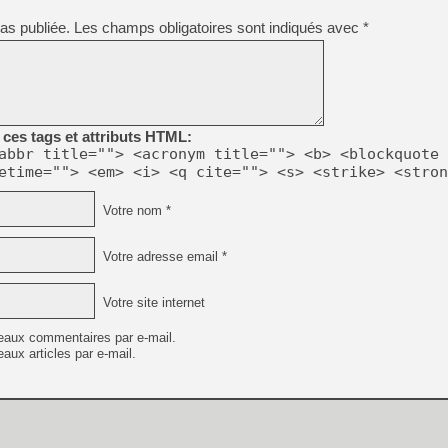
[GK] Pourquoi Marvel Tokon 
[GK] Test : Restory : Chill
as publiée.
Les champs obligatoires sont indiqués avec
*
[GK] GTA 6 : Rockstar Games
[GK] Hot Wheels Infinite Rus
[GK] Mémoire cash - Secret 
[GK] Résultats Nintendo : 
[GK] Déjà des dégraissage
ces tags et attributs HTML:
[Mo5] Brickboy cherche à r
abbr title=""> <acronym title=""> <b> <blockquote 
[GK] Minecraft et ses « Gra
etime=""> <em> <i> <q cite=""> <s> <strike> <stron
[GK] Beast of Reincarnation
[GK] Ubisoft : fin de parti
Votre nom *
[GK] Mémoire cash - Metroid
[GK] Dan Houser (GTA) défe
[GK] Comment EA Sports FC
Votre adresse email *
[GK] Crimson Moon : un Dark
[GK] Isle of Reveries : le j
[GK] Moonlighter 2 : The En
Votre site internet
eaux commentaires par e-mail.
aux articles par e-mail.