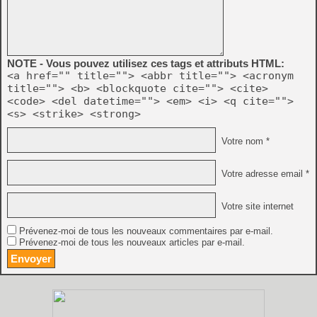
NOTE - Vous pouvez utilisez ces tags et attributs HTML:
<a href="" title=""> <abbr title=""> <acronym
title=""> <b> <blockquote cite=""> <cite>
<code> <del datetime=""> <em> <i> <q cite="">
<s> <strike> <strong>
Votre nom *
Votre adresse email *
Votre site internet
Prévenez-moi de tous les nouveaux commentaires par e-mail.
Prévenez-moi de tous les nouveaux articles par e-mail.