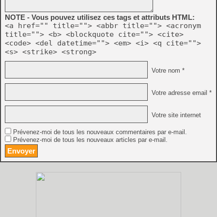
NOTE - Vous pouvez utilisez ces tags et attributs HTML:
<a href="" title=""> <abbr title=""> <acronym
title=""> <b> <blockquote cite=""> <cite>
<code> <del datetime=""> <em> <i> <q cite="">
<s> <strike> <strong>
Votre nom *
Votre adresse email *
Votre site internet
Prévenez-moi de tous les nouveaux commentaires par e-mail.
Prévenez-moi de tous les nouveaux articles par e-mail.