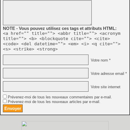
NOTE - Vous pouvez utilisez ces tags et attributs HTML:
<a href="" title=""> <abbr title=""> <acronym
title=""> <b> <blockquote cite=""> <cite>
<code> <del datetime=""> <em> <i> <q cite="">
<s> <strike> <strong>
Votre nom *
Votre adresse email *
Votre site internet
Prévenez-moi de tous les nouveaux commentaires par e-mail.
Prévenez-moi de tous les nouveaux articles par e-mail.