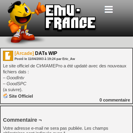
[Arcade]
DATs WIP
Posté le
11/04/2003
à
19:24
par Eric_Aw
Le site officiel de ClrMAMEPro a été updaté avec des nouveaux
fichiers dats :
– GoodIntv
– GoodSPC
(a suivre).
Site Officiel
0
commentaire
Commentaire ¬
Votre adresse e-mail ne sera pas publiée.
Les champs