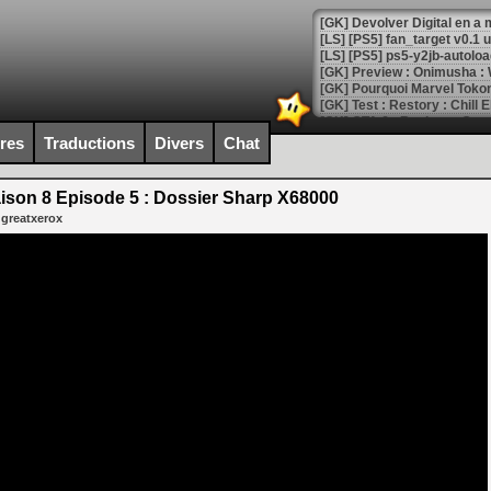
[GK] Devolver Digital en a 
[LS] [PS5] ps5-y2jb-autolo
[GK] Pourquoi Marvel Tokon 
[GK] Test : Restory : Chill
[GK] GTA 6 : Rockstar Games
[GK] Hot Wheels Infinite Rus
ires
Traductions
Divers
Chat
[GK] Mémoire cash - Secret 
[GK] Résultats Nintendo : 
ison 8 Episode 5 : Dossier Sharp X68000
[GK] Déjà des dégraissage
 greatxerox
[Mo5] Brickboy cherche à r
[GK] Minecraft et ses « Gra
[GK] Beast of Reincarnation
[GK] Ubisoft : fin de parti
[GK] Mémoire cash - Metroid
[GK] Dan Houser (GTA) défe
[GK] Comment EA Sports FC
[GK] Crimson Moon : un Dark
[GK] Isle of Reveries : le j
[GK] Moonlighter 2 : The En
[GK] Capcom relance Monste