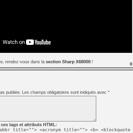
[Mo5] Deux inédits du Virtu
[GK] Le beat'em up The Walk
[GK] Endless Legend 2 : enf
[LS] [PS5] Le WebKit Userl
[GK] Oubliez Crazy Taxi, S
[LS] [Switch] NSZ 5.0.0 es
se, rendez-vous dans la
section Sharp X68000
!
0
[GK] No More Room in Hell 2
[GK] Un chatbot Atelier Ryz
[GK] Agenda - GeForce NOW
as publiée.
Les champs obligatoires sont indiqués avec
*
ces tags et attributs HTML:
abbr title=""> <acronym title=""> <b> <blockquote 