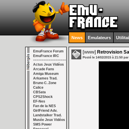
News
Emulateurs
Utilita
EmuFrance Forum
[www]
Retrovision Sa
EmuFrance IRC
Posté le
14/02/2015
à
21:50
par
===================
Actus Jeux Vidéos
Arcade Fans
Amiga Museum
Arkames Trad.
Bruno C. Zone
Calice
CBSata
CPS2Shock
EF-Nes
Fan de la NES
GirlFriend Adv.
Landstalker Trad.
Musée Jeux Vidéos
SMS Power