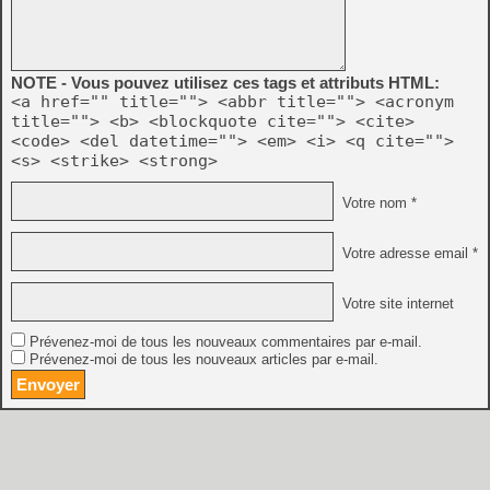
NOTE - Vous pouvez utilisez ces tags et attributs HTML:
<a href="" title=""> <abbr title=""> <acronym
title=""> <b> <blockquote cite=""> <cite>
<code> <del datetime=""> <em> <i> <q cite="">
<s> <strike> <strong>
Votre nom *
Votre adresse email *
Votre site internet
Prévenez-moi de tous les nouveaux commentaires par e-mail.
Prévenez-moi de tous les nouveaux articles par e-mail.