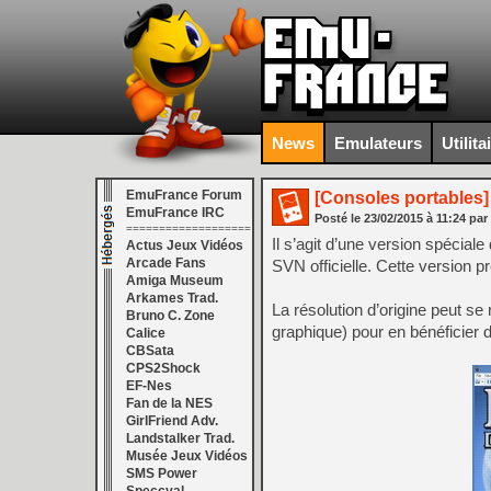
News
Emulateurs
Utilita
EmuFrance Forum
[Consoles portables]
EmuFrance IRC
Posté le
23/02/2015
à
11:24
par
===================
Il s’agit d’une version spéc
Actus Jeux Vidéos
Arcade Fans
SVN officielle. Cette version p
Amiga Museum
Arkames Trad.
La résolution d’origine peut s
Bruno C. Zone
graphique) pour en bénéficier 
Calice
CBSata
CPS2Shock
EF-Nes
Fan de la NES
GirlFriend Adv.
Landstalker Trad.
Musée Jeux Vidéos
SMS Power