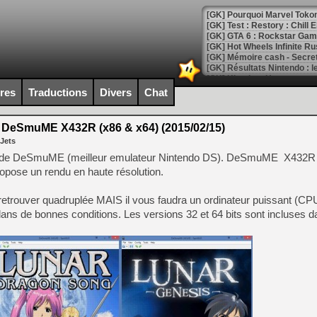
[GK] Pourquoi Marvel Tokon 
[GK] Test : Restory : Chill
[GK] GTA 6 : Rockstar Games
[GK] Hot Wheels Infinite Rus
[GK] Mémoire cash - Secret 
[GK] Résultats Nintendo : 
[GK] Déjà des dégraissage
ires
Traductions
Divers
Chat
[Mo5] Brickboy cherche à r
[GK] Minecraft et ses « Gra
DeSmuME X432R (x86 & x64) (2015/02/15)
 Jets
[GK] Beast of Reincarnation
[GK] Ubisoft : fin de parti
iale de DeSmuME (meilleur emulateur Nintendo DS). DeSmuME X432R 
[GK] Mémoire cash - Metroid
ropose un rendu en haute résolution.
[GK] Dan Houser (GTA) défe
[GK] Comment EA Sports FC
[GK] Crimson Moon : un Dark
e retrouver quadruplée MAIS il vous faudra un ordinateur puissant (CPU
[GK] Isle of Reveries : le j
dans de bonnes conditions. Les versions 32 et 64 bits sont incluses da
[GK] Moonlighter 2 : The En
[GK] Capcom relance Monste
[Mo5] Deux inédits du Virtu
[GK] Le beat'em up The Walk
[GK] Endless Legend 2 : enf