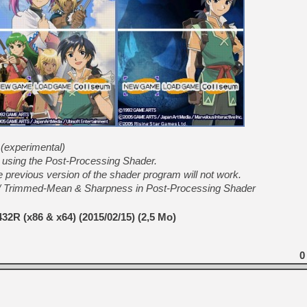
[LS] [PS5] Le WebKit Userl
[GK] Oubliez Crazy Taxi, S
[LS] [Switch] NSZ 5.0.0 es
[GK] No More Room in Hell 2
[GK] Un chatbot Atelier Ryz
 (experimental)
 using the Post-Processing Shader.
[GK] Mémoire cash - Splatte
[GK] Nvidia : le prix des 
he previous version of the shader program will not work.
[GK] Suikoden Star Leap : 
/ Trimmed-Mean & Sharpness in Post-Processing Shader
[Mo5] La mini borne d’arc
R (x86 & x64) (2015/02/15) (2,5 Mo)
0