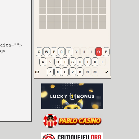
cite="">
g>