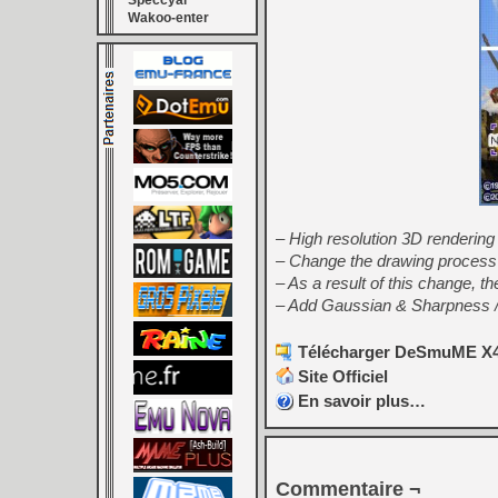
Speccyal
Wakoo-enter
– High resolution 3D rendering
– Change the drawing process
– As a result of this change, t
– Add Gaussian & Sharpness 
Télécharger DeSmuME X432
Site Officiel
En savoir plus…
Commentaire ¬