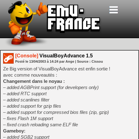
[Console]
VisualBoyAdvance 1.5
Posté le
13/04/2003
à
14:24
par Ange
| Source :
Cissou
Ze Big version of VisualBoyAdvance est enfin sortie !
avec comme nouveautés :
Changement dans le noyau :
– added AGBPrint support (for developers only)
– added RTC support
– added scanlines filter
– added support for gzip files
– added support for compressed bios files (zip, gzip)
– fixes Flash 1M support
– fixed crash reloading same ELF file
Gameboy:
– added SGB2 support