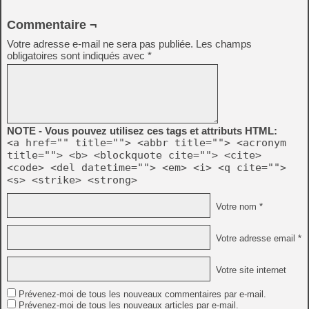
Commentaire ¬
Votre adresse e-mail ne sera pas publiée.
Les champs
obligatoires sont indiqués avec
*
NOTE - Vous pouvez utilisez ces tags et attributs HTML:
<a href="" title=""> <abbr title=""> <acronym
title=""> <b> <blockquote cite=""> <cite>
<code> <del datetime=""> <em> <i> <q cite="">
<s> <strike> <strong>
Votre nom *
Votre adresse email *
Votre site internet
Prévenez-moi de tous les nouveaux commentaires par e-mail.
Prévenez-moi de tous les nouveaux articles par e-mail.