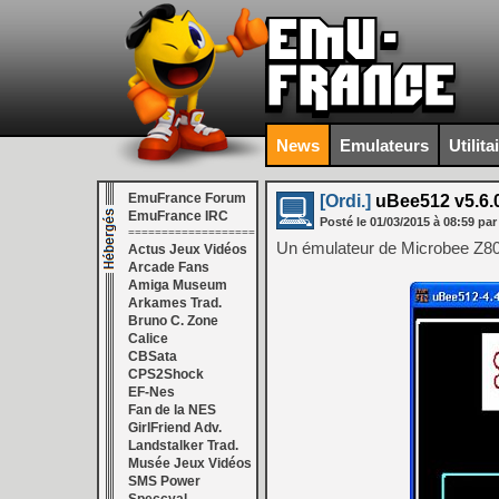
News
Emulateurs
Utilita
EmuFrance Forum
[Ordi.]
uBee512 v5.6.
EmuFrance IRC
Posté le
01/03/2015
à
08:59
par
===================
Un émulateur de Microbee Z8
Actus Jeux Vidéos
Arcade Fans
Amiga Museum
Arkames Trad.
Bruno C. Zone
Calice
CBSata
CPS2Shock
EF-Nes
Fan de la NES
GirlFriend Adv.
Landstalker Trad.
Musée Jeux Vidéos
SMS Power