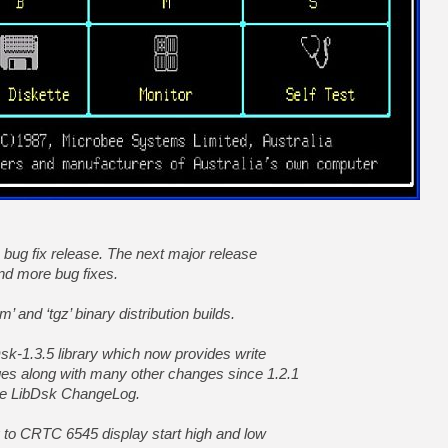
[GK] Résultats Nintendo : 
[GK] Déjà des dégraissage
[Mo5] Brickboy cherche à r
[GK] Minecraft et ses « Gra
[GK] Beast of Reincarnation
[GK] Ubisoft : fin de parti
[GK] Mémoire cash - Metroid
[GK] Dan Houser (GTA) défe
[GK] Comment EA Sports FC
[GK] Crimson Moon : un Dark
[GK] Isle of Reveries : le j
[GK] Moonlighter 2 : The En
[GK] Capcom relance Monste
e bug fix release. The next major release
nd more bug fixes.
[GK] Guillermo del Toro ado
’ and ‘tgz’ binary distribution builds.
sk-1.3.5 library which now provides write
es along with many other changes since 1.2.1
the LibDsk ChangeLog.
 to CRTC 6545 display start high and low