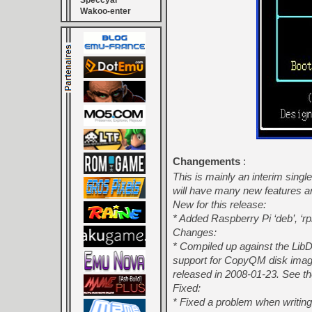
Speccyal
Wakoo-enter
Changements
:
This is mainly an interim singl
will have many new features a
New for this release:
* Added Raspberry Pi ‘deb’, ‘rpm
Changes:
* Compiled up against the LibD
support for CopyQM disk imag
released in 2008-01-23. See 
Fixed:
* Fixed a problem when writing