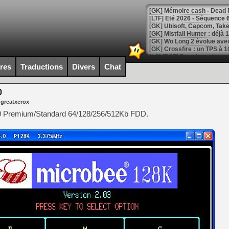
[LTF] Eté 2026 - Séquence 
[GK] Mistfall Hunter : déjà 
[GK] Wo Long 2 évolue avec
[GK] Crossfire : un TPS à 100
[LS] [PS5] Premiers signes 
ires
Traductions
Divers
Chat
0
 greatxerox
[Mo5] DOOM arrive en cart
0 Premium/Standard 64/128/256/512Kb FDD.
[GK] Bethesda fête les 30 
[GK] Roblox : l'action en B
[GK] Agenda - GeForce NOW
[GK] Devolver Digital en a 
[LS] [PS5] ps5-y2jb-autolo
[GK] Pourquoi Marvel Tokon 
[GK] Test : Restory : Chill
[GK] GTA 6 : Rockstar Games
[GK] Hot Wheels Infinite Rus
[GK] Mémoire cash - Secret 