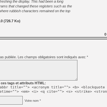
freshing the display. This had been a long
rams that changed these registers such as the
here rubbish characters remained on the top
0 (726.7 Ko)
0
as publiée.
Les champs obligatoires sont indiqués avec
*
ces tags et attributs HTML:
abbr title=""> <acronym title=""> <b> <blockquote 
etime=""> <em> <i> <q cite=""> <s> <strike> <stron
Votre nom *