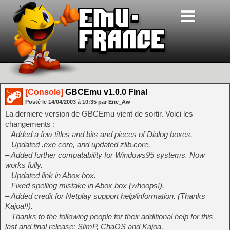
[Console]
GBCEmu v1.0.0 Final
Posté le
14/04/2003
à
10:35
par Eric_Aw
La derniere version de GBCEmu vient de sortir. Voici les
changements :
– Added a few titles and bits and pieces of Dialog boxes.
– Updated .exe core, and updated zlib.core.
– Added further compatability for Windows95 systems. Now
works fully.
– Updated link in Abox box.
– Fixed spelling mistake in Abox box (whoops!).
– Added credit for Netplay support help/information. (Thanks
Kajoa!!).
– Thanks to the following people for their additional help for this
last and final release: SlimP, ChaOS and Kajoa.