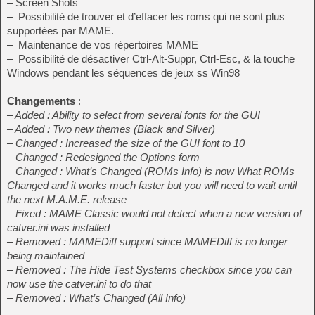
– Screen Shots
– Possibilité de trouver et d’effacer les roms qui ne sont plus
supportées par MAME.
– Maintenance de vos répertoires MAME
– Possibilité de désactiver Ctrl-Alt-Suppr, Ctrl-Esc, & la touche
Windows pendant les séquences de jeux ss Win98
Changements
:
– Added : Ability to select from several fonts for the GUI
– Added : Two new themes (Black and Silver)
– Changed : Increased the size of the GUI font to 10
– Changed : Redesigned the Options form
– Changed : What’s Changed (ROMs Info) is now What ROMs
Changed and it works much faster but you will need to wait until
the next M.A.M.E. release
– Fixed : MAME Classic would not detect when a new version of
catver.ini was installed
– Removed : MAMEDiff support since MAMEDiff is no longer
being maintained
– Removed : The Hide Test Systems checkbox since you can
now use the catver.ini to do that
– Removed : What’s Changed (All Info)