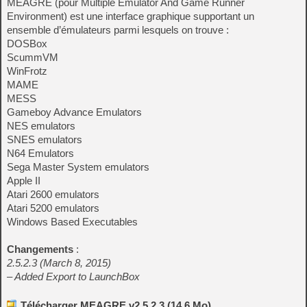
MEAGRE (pour Multiple Emulator And Game Runner
Environment) est une interface graphique supportant un
ensemble d’émulateurs parmi lesquels on trouve :
DOSBox
ScummVM
WinFrotz
MAME
MESS
Gameboy Advance Emulators
NES emulators
SNES emulators
N64 Emulators
Sega Master System emulators
Apple II
Atari 2600 emulators
Atari 5200 emulators
Windows Based Executables
Changements
:
2.5.2.3 (March 8, 2015)
– Added Export to LaunchBox
Télécharger MEAGRE v2.5.2.3 (14,6 Mo)