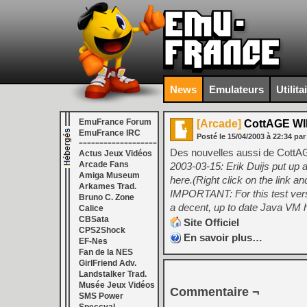
News
Emulateurs
Utilita
EmuFrance Forum
[Arcade]
CottAGE WI
EmuFrance IRC
Posté le
15/04/2003
à
22:34
par
===================
Des nouvelles aussi de CottA
Actus Jeux Vidéos
Arcade Fans
2003-03-15: Erik Duijs put up 
Amiga Museum
here.(Right click on the link a
Arkames Trad.
IMPORTANT: For this test v
Bruno C. Zone
a decent, up to date Java VM 
Calice
CBSata
Site Officiel
CPS2Shock
En savoir plus…
EF-Nes
Fan de la NES
GirlFriend Adv.
Landstalker Trad.
Musée Jeux Vidéos
Commentaire ¬
SMS Power