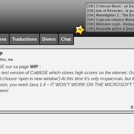
[GK] Crimson Moon : un Dark
[GK] Isle of Reveries : le j
[GK] Moonlighter 2 : The En
[GK] Capcom relance Monste
ires
Traductions
Divers
Chat
[Mo5] Deux inédits du Virtu
[GK] Le beat'em up The Walk
P
[GK] Endless Legend 2 : enf
 Eric_Aw
GE sur sa page
WIP
:
a test version of CottAGE which stores high scores on the internet. Go
[LS] [PS5] Le WebKit Userl
nd choose ‘open in new window’) At this time it’s only mspacman, but it
ersion, you need Java 1.4 – IT WON’T WORK ON THE MICROSOFT V
here!
[GK] Oubliez Crazy Taxi, S
[LS] [Switch] NSZ 5.0.0 es
0
[GK] No More Room in Hell 2
[GK] Un chatbot Atelier Ryz
[GK] Mémoire cash - Splatte
[GK] Nvidia : le prix des 