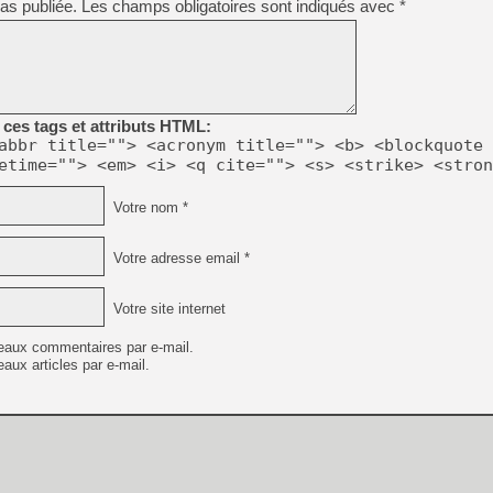
as publiée.
Les champs obligatoires sont indiqués avec
*
[GK] Suikoden Star Leap : 
[Mo5] La mini borne d’arc
[GK] Atari renoue avec les 
[GK] Le studio de FIFA Worl
[GK] La PlayStation 1 en L
ces tags et attributs HTML:
[GK] Dawn of War 4 : les Né
[GK] CloverPit : l'héritier
abbr title=""> <acronym title=""> <b> <blockquote 
[GK] Stellar Blade : Blood R
etime=""> <em> <i> <q cite=""> <s> <strike> <stron
[GK] Palworld Online est a
[GK] Wuchang 2 : le souls-l
Votre nom *
[GK] Test : Big Walk est le 
[GK] Starsand Island : la si
Votre adresse email *
Votre site internet
[GK] Dan Houser (GTA) défe
[GK] Comment EA Sports FC
eaux commentaires par e-mail.
aux articles par e-mail.