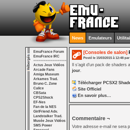
News
Emulateurs
Utilita
EmuFrance Forum
[Consoles de salon]
P
EmuFrance IRC
Posté le
15/03/2015
à
12:48
par
===================
Il s’agit d’un pack de shader
Actus Jeux Vidéos
Arcade Fans
jour
.
Amiga Museum
Arkames Trad.
Télécharger PCSX2 Shader
Bruno C. Zone
Calice
Site Officiel
CBSata
En savoir plus…
CPS2Shock
EF-Nes
Fan de la NES
GirlFriend Adv.
Landstalker Trad.
Commentaire ¬
Musée Jeux Vidéos
SMS Power
Votre adresse e-mail ne sera p