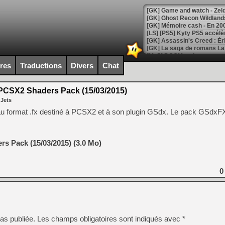
[Mo5] DOOM arrive en cart
[GK] Bethesda fête les 30 
ires
Traductions
Divers
Chat
[GK] Roblox : l'action en B
CSX2 Shaders Pack (15/03/2015)
[GK] Agenda - GeForce NOW
 Jets
[GK] Devolver Digital en a 
s au format .fx destiné à PCSX2 et à son plugin GSdx. Le pack GSdxFX
[LS] [PS5] ps5-y2jb-autolo
[GK] Pourquoi Marvel Tokon 
s Pack (15/03/2015) (3.0 Mo)
[GK] Test : Restory : Chill
[GK] GTA 6 : Rockstar Games
[GK] Hot Wheels Infinite Rus
[GK] Mémoire cash - Secret 
0
[GK] Résultats Nintendo : 
[GK] Déjà des dégraissage
[Mo5] Brickboy cherche à r
[GK] Minecraft et ses « Gra
as publiée.
Les champs obligatoires sont indiqués avec
*