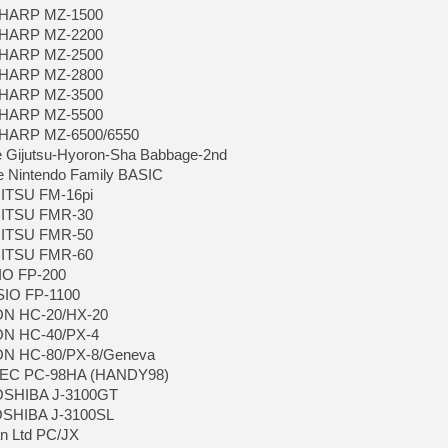
 SHARP MZ-1500
 SHARP MZ-2200
 SHARP MZ-2500
[LS] [PS5] Le WebKit Userl
 SHARP MZ-2800
 SHARP MZ-3500
 SHARP MZ-5500
[GK] Oubliez Crazy Taxi, S
 SHARP MZ-6500/6550
[LS] [Switch] NSZ 5.0.0 es
e Gijutsu-Hyoron-Sha Babbage-2nd
e Nintendo Family BASIC
[GK] No More Room in Hell 2
JITSU FM-16pi
[GK] Un chatbot Atelier Ryz
UJITSU FMR-30
UJITSU FMR-50
[GK] Mémoire cash - Splatte
[GK] Nvidia : le prix des 
UJITSU FMR-60
[GK] Suikoden Star Leap : 
IO FP-200
SIO FP-1100
[Mo5] La mini borne d’arc
SON HC-20/HX-20
ON HC-40/PX-4
SON HC-80/PX-8/Geneva
 NEC PC-98HA (HANDY98)
TOSHIBA J-3100GT
TOSHIBA J-3100SL
an Ltd PC/JX