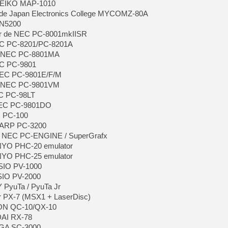
 SEIKO MAP-1010
e Japan Electronics College MYCOMZ-80A
 N5200
ur de NEC PC-8001mkIISR
EC PC-8201/PC-8201A
e NEC PC-8801MA
EC PC-9801
NEC PC-9801E/F/M
e NEC PC-9801VM
EC PC-98LT
NEC PC-9801DO
C PC-100
HARP PC-3200
e NEC PC-ENGINE / SuperGrafx
NYO PHC-20 emulator
NYO PHC-25 emulator
ASIO PV-1000
SIO PV-2000
 PyuTa / PyuTa Jr
r PX-7 (MSX1 + LaserDisc)
SON QC-10/QX-10
DAI RX-78
EGA SC-3000