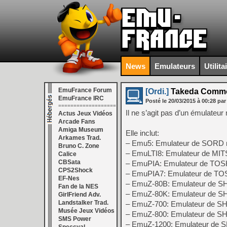
News
Emulateurs
Utilita
EmuFrance Forum
[Ordi.]
Takeda Common
EmuFrance IRC
Posté le
20/03/2015
à
00:28
par
===================
Il ne s’agit pas d’un émulateu
Actus Jeux Vidéos
Arcade Fans
Amiga Museum
Elle inclut:
Arkames Trad.
– Emu5: Emulateur de SORD
Bruno C. Zone
– EmuLTI8: Emulateur de MI
Calice
CBSata
– EmuPIA: Emulateur de TO
CPS2Shock
– EmuPIA7: Emulateur de T
EF-Nes
– EmuZ-80B: Emulateur de 
Fan de la NES
– EmuZ-80K: Emulateur de 
GirlFriend Adv.
Landstalker Trad.
– EmuZ-700: Emulateur de 
Musée Jeux Vidéos
– EmuZ-800: Emulateur de 
SMS Power
– EmuZ-1200: Emulateur de