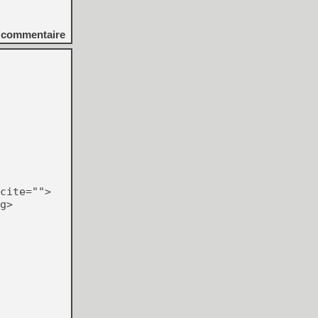
commentaire
cite="">
g>