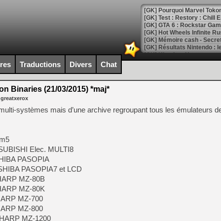
[GK] Pourquoi Marvel Tokon 
[GK] Test : Restory : Chill
[GK] GTA 6 : Rockstar Games
[GK] Hot Wheels Infinite Rus
[GK] Mémoire cash - Secret 
[GK] Résultats Nintendo : 
[GK] Déjà des dégraissage
ires
Traductions
Divers
Chat
[Mo5] Brickboy cherche à r
[GK] Minecraft et ses « Gra
 Binaries (21/03/2015) *maj*
 greatxerox
[GK] Beast of Reincarnation
[GK] Ubisoft : fin de parti
r multi-systèmes mais d’une archive regroupant tous les émulateurs d
[GK] Mémoire cash - Metroid
[GK] Dan Houser (GTA) défe
[GK] Comment EA Sports FC
[GK] Crimson Moon : un Dark
 m5
[GK] Isle of Reveries : le j
TSUBISHI Elec. MULTI8
[GK] Moonlighter 2 : The En
SHIBA PASOPIA
[GK] Capcom relance Monste
OSHIBA PASOPIA7 et LCD
SHARP MZ-80B
SHARP MZ-80K
[Mo5] Deux inédits du Virtu
SHARP MZ-700
[GK] Le beat'em up The Walk
SHARP MZ-800
 SHARP MZ-1200
[GK] Endless Legend 2 : enf