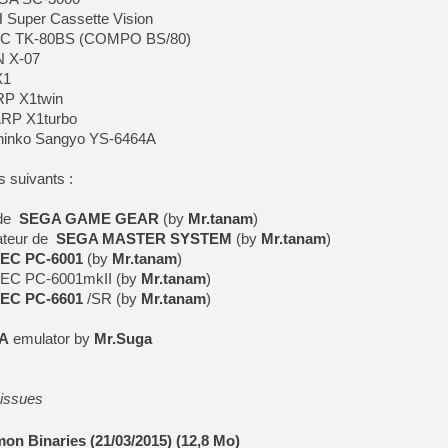
Super Cassette Vision
NEC TK-80BS (COMPO BS/80)
N X-07
X1
RP X1twin
ARP X1turbo
Shinko Sangyo YS-6464A
s suivants :
 de
SEGA GAME GEAR
(by
Mr.tanam
)
teur de
SEGA MASTER SYSTEM
(by
Mr.tanam
)
EC PC-6001
(by
Mr.tanam
)
NEC PC-6001mkII (by
Mr.tanam
)
EC PC-6601
/SR (by
Mr.tanam
)
A
emulator by
Mr.Suga
 issues
n Binaries (21/03/2015) (12,8 Mo)