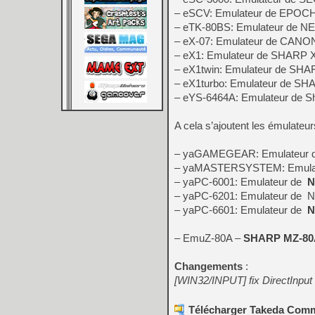
– eSCV: Emulateur de EPOCH 
– eTK-80BS: Emulateur de 
– eX-07: Emulateur de CANO
– eX1: Emulateur de SHARP 
– eX1twin: Emulateur de SHA
– eX1turbo: Emulateur de SH
– eYS-6464A: Emulateur de 
A cela s’ajoutent les émulateur
– yaGAMEGEAR: Emulateur
– yaMASTERSYSTEM: Emula
– yaPC-6001: Emulateur de
N
– yaPC-6201: Emulateur de 
– yaPC-6601: Emulateur de
N
– EmuZ-80A –
SHARP MZ-80
Changements
:
[WIN32/INPUT] fix DirectInput
Télécharger Takeda Commo