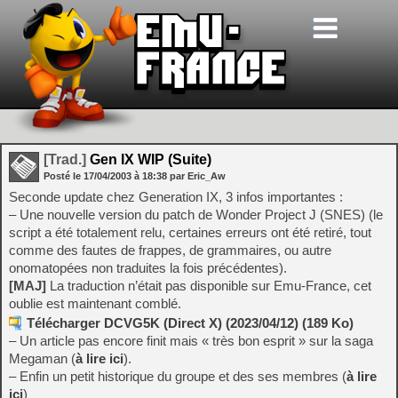
[Trad.]
Gen IX WIP (Suite)
Posté le
17/04/2003
à
18:38
par Eric_Aw
Seconde update chez Generation IX, 3 infos importantes :
– Une nouvelle version du patch de Wonder Project J (SNES) (le
script a été totalement relu, certaines erreurs ont été retiré, tout
comme des fautes de frappes, de grammaires, ou autre
onomatopées non traduites la fois précédentes).
[MAJ]
La traduction n’était pas disponible sur Emu-France, cet
oublie est maintenant comblé.
Télécharger DCVG5K (Direct X) (2023/04/12) (189 Ko)
– Un article pas encore finit mais « très bon esprit » sur la saga
Megaman (
à lire ici
).
– Enfin un petit historique du groupe et des ses membres (
à lire
ici
)