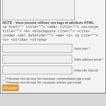
NOTE - Vous pouvez utilisez ces tags et attributs HTML:
<a href="" title=""> <abbr title=""> <acronym
title=""> <b> <blockquote cite=""> <cite>
<code> <del datetime=""> <em> <i> <q cite="">
<s> <strike> <strong>
Votre nom *
Votre adresse email *
Votre site internet
Prévenez-moi de tous les nouveaux commentaires par e-mail.
Prévenez-moi de tous les nouveaux articles par e-mail.