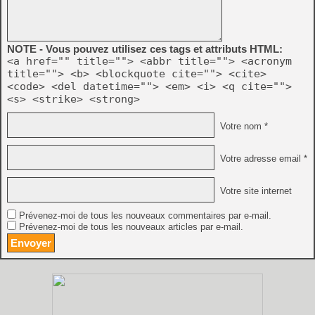
NOTE - Vous pouvez utilisez ces tags et attributs HTML:
<a href="" title=""> <abbr title=""> <acronym
title=""> <b> <blockquote cite=""> <cite>
<code> <del datetime=""> <em> <i> <q cite="">
<s> <strike> <strong>
Votre nom *
Votre adresse email *
Votre site internet
Prévenez-moi de tous les nouveaux commentaires par e-mail.
Prévenez-moi de tous les nouveaux articles par e-mail.