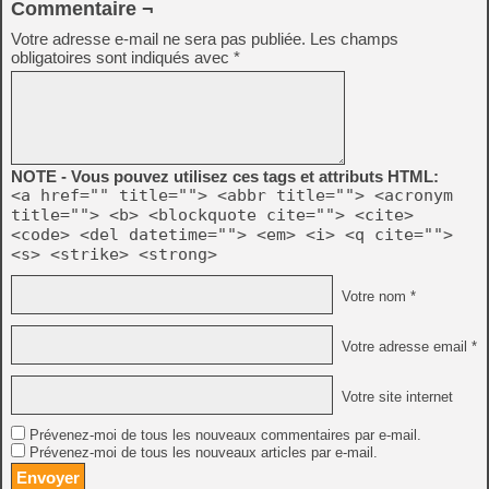
Commentaire ¬
Votre adresse e-mail ne sera pas publiée.
Les champs
obligatoires sont indiqués avec
*
NOTE - Vous pouvez utilisez ces tags et attributs HTML:
<a href="" title=""> <abbr title=""> <acronym
title=""> <b> <blockquote cite=""> <cite>
<code> <del datetime=""> <em> <i> <q cite="">
<s> <strike> <strong>
Votre nom *
Votre adresse email *
Votre site internet
Prévenez-moi de tous les nouveaux commentaires par e-mail.
Prévenez-moi de tous les nouveaux articles par e-mail.