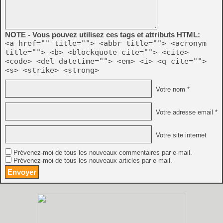
NOTE - Vous pouvez utilisez ces tags et attributs HTML:
<a href="" title=""> <abbr title=""> <acronym
title=""> <b> <blockquote cite=""> <cite>
<code> <del datetime=""> <em> <i> <q cite="">
<s> <strike> <strong>
Votre nom *
Votre adresse email *
Votre site internet
Prévenez-moi de tous les nouveaux commentaires par e-mail.
Prévenez-moi de tous les nouveaux articles par e-mail.