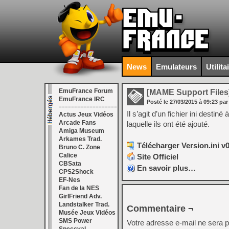
News
Emulateurs
Utilita
EmuFrance Forum
[MAME Support Files
EmuFrance IRC
Posté le
27/03/2015
à
09:23
par
===================
Il s’agit d’un fichier ini dest
Actus Jeux Vidéos
Arcade Fans
laquelle ils ont été ajouté.
Amiga Museum
Arkames Trad.
Télécharger Version.ini v0
Bruno C. Zone
Calice
Site Officiel
CBSata
En savoir plus…
CPS2Shock
EF-Nes
Fan de la NES
GirlFriend Adv.
Landstalker Trad.
Commentaire ¬
Musée Jeux Vidéos
SMS Power
Votre adresse e-mail ne sera p