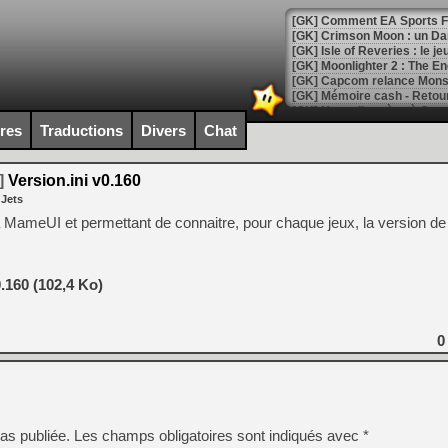
[GK] Comment EA Sports FC
[GK] Crimson Moon : un Dark
[GK] Isle of Reveries : le j
[GK] Moonlighter 2 : The En
[GK] Capcom relance Monste
ires
Traductions
Divers
Chat
[Mo5] Deux inédits du Virtu
[GK] Le beat'em up The Walk
]
Version.ini v0.160
 Jets
[GK] Endless Legend 2 : enf
iné à MameUI et permettant de connaitre, pour chaque jeux, la version
[LS] [PS5] Le WebKit Userl
.160 (102,4 Ko)
[GK] Oubliez Crazy Taxi, S
0
[LS] [Switch] NSZ 5.0.0 es
[GK] No More Room in Hell 2
[GK] Un chatbot Atelier Ryz
as publiée.
Les champs obligatoires sont indiqués avec
*
[GK] Mémoire cash - Splatte